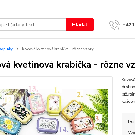
Hľadať
+421
Doplnky
Kovová kvetinová krabička - rôzne vzory
vá kvetinová krabička - rôzne v
Kovová
drobno
bižutér
každéh
Dos
Vzo