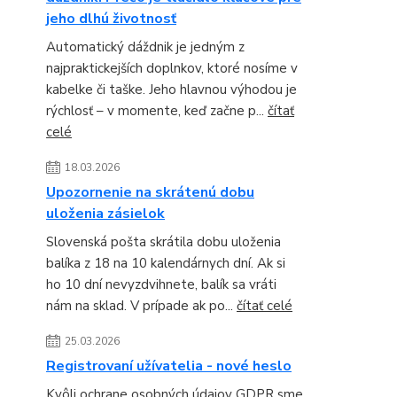
jeho dlhú životnosť
Automatický dáždnik je jedným z
najpraktickejších doplnkov, ktoré nosíme v
kabelke či taške. Jeho hlavnou výhodou je
rýchlosť – v momente, keď začne p...
čítať
celé
18.03.2026
Upozornenie na skrátenú dobu
uloženia zásielok
Slovenská pošta skrátila dobu uloženia
balíka z 18 na 10 kalendárnych dní. Ak si
ho 10 dní nevyzdvihnete, balík sa vráti
nám na sklad. V prípade ak po...
čítať celé
25.03.2026
Registrovaní užívatelia - nové heslo
Kvôli ochrane osobných údajov GDPR sme