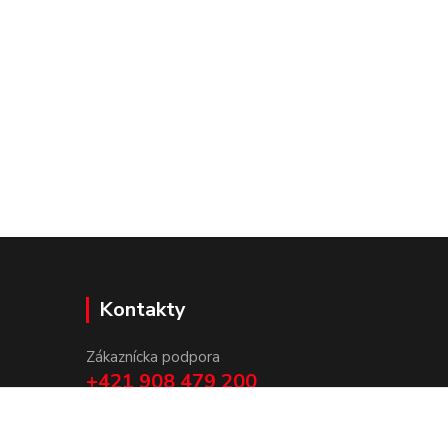
Kontakty
Zákaznícka podpora
+421 908 479 200
info@ludovymotiv.sk