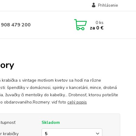
Prihlásenie
0
ks
 908 479 200
za
0 €
zory
 krabička s vintage motívom kvetov sa hodí na rôzne
sti: špendlíky v domácnosi, spinky v kancelárii, mince, drobná
ia, žuvačky či mentolky do kabelky... Drobnosť, ktorou potešíte
o obdarovaného.Rozmery: viď foto
celý popis
tupnosť
Skladom
r krabičky