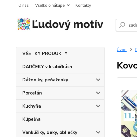
O nás
Všetko o nákupe
Kontakty
Úvod
VŠETKY PRODUKTY
Kovo
DARČEKY v krabičkách
Dáždniky, peňaženky
Porcelán
Kuchyňa
Kúpelňa
Vankúšiky, deky, obliečky