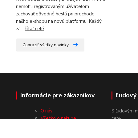
nemohli registrovaným užívateľom
zachovať pôvodné heslá pri prechode
nášho e-shopu na novú platformu. Každý
zá...
čítať celé
Zobraziť všetky novinky
Informácie pre zákazníkov
Ľudový
O nás
S ľudovým m
Všetko o nákupe
ceny.
Obchodné podmienky
Ochrana osobných údajov