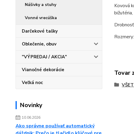
Nášivky a stuhy
Kovová kr
bižutéria
Vonné vrecúška
Drobnosť
Darčekové tašky
Rozmery: 
Oblečenie, obuv
"VÝPREDAJ / AKCIA"
Vianočné dekorácie
Tovar 
Veľká noc
VŠET
Novinky
10.06.2026
Ako správne používať automatický
dáždnik: Prečo je tlačidlo kľúčové pre