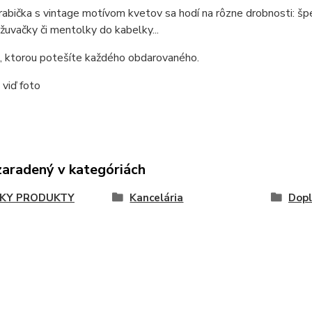
abička s vintage motívom kvetov sa hodí na rôzne drobnosti: špen
, žuvačky či mentolky do kabelky...
, ktorou potešíte každého obdarovaného.
viď foto
zaradený v kategóriách
KY PRODUKTY
Kancelária
Dopl