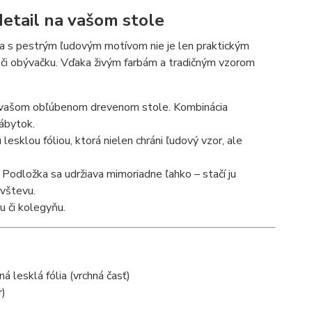
etail na vašom stole
ka s pestrým ľudovým motívom nie je len praktickým
či obývačku. Vďaka živým farbám a tradičným vzorom
na vašom obľúbenom drevenom stole. Kombinácia
nábytok.
 lesklou fóliou, ktorá nielen chráni ľudový vzor, ale
í. Podložka sa udržiava mimoriadne ľahko – stačí ju
ávštevu.
u či kolegyňu.
á lesklá fólia (vrchná časť)
r)