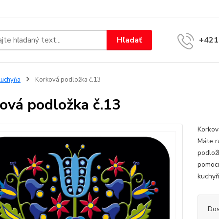
Hľadať
+421
uchyňa
Korková podložka č.13
ová podložka č.13
Korkov
Máte r
podlož
pomocn
kuchyň
Dos