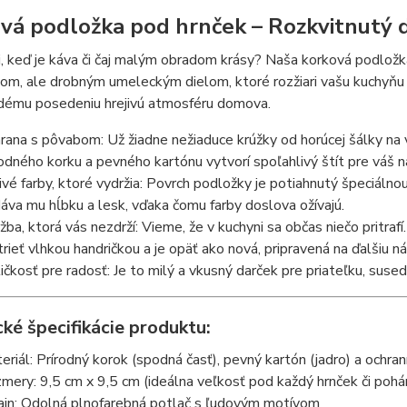
vá podložka pod hrnček – Rozkvitnutý d
, keď je káva či čaj malým obradom krásy? Naša korková podlož
m, ale drobným umeleckým dielom, ktoré rozžiari vašu kuchyňu 
dému posedeniu hrejivú atmosféru domova.
rana s pôvabom: Už žiadne nežiaduce krúžky od horúcej šálky 
rodného korku a pevného kartónu vytvorí spoľahlivý štít pre váš 
rivé farby, ktoré vydržia: Povrch podložky je potiahnutý špeciálnou
áva mu hĺbku a lesk, vďaka čomu farby doslova ožívajú.
žba, ktorá vás nezdrží: Vieme, že v kuchyni sa občas niečo pritraf
trieť vlhkou handričkou a je opäť ako nová, pripravená na ďalšiu n
ičkosť pre radosť: Je to milý a vkusný darček pre priateľku, sused
ké špecifikácie produktu:
eriál: Prírodný korok (spodná časť), pevný kartón (jadro) a ochrann
mery: 9,5 cm x 9,5 cm (ideálna veľkosť pod každý hrnček či pohá
ajn: Odolná plnofarebná potlač s ľudovým motívom