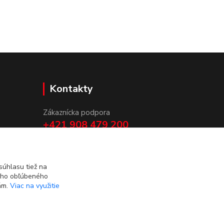
Kontakty
Zákaznícka podpora
+421 908 479 200
info@ludovymotiv.sk
úhlasu tiež na
ášho obľúbeného
iám.
Viac na využitie