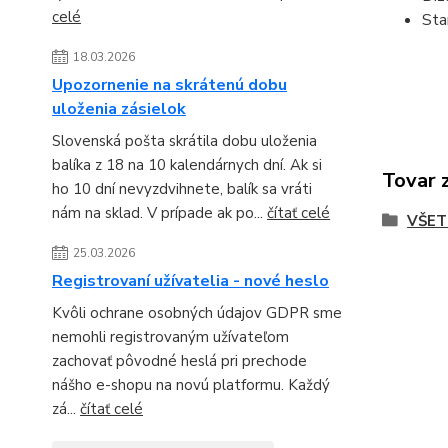
celé
Sta
18.03.2026
Upozornenie na skrátenú dobu
uloženia zásielok
Slovenská pošta skrátila dobu uloženia
balíka z 18 na 10 kalendárnych dní. Ak si
Tovar 
ho 10 dní nevyzdvihnete, balík sa vráti
nám na sklad. V prípade ak po...
čítať celé
VŠET
25.03.2026
Registrovaní užívatelia - nové heslo
Kvôli ochrane osobných údajov GDPR sme
nemohli registrovaným užívateľom
zachovať pôvodné heslá pri prechode
nášho e-shopu na novú platformu. Každý
zá...
čítať celé