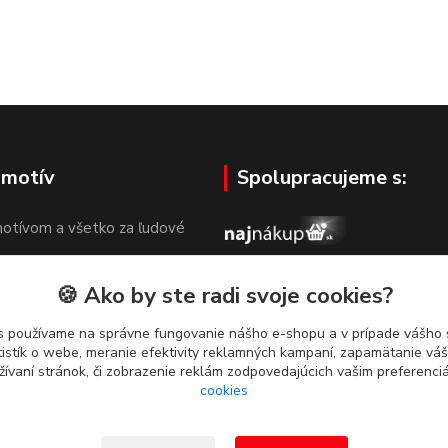
 motív
Spolupracujeme s:
otívom a všetko za ľudové
🍪 Ako by ste radi svoje cookies?
s používame na správne fungovanie nášho e-shopu a v prípade vášho s
tistík o webe, meranie efektivity reklamných kampaní, zapamätanie v
žívaní stránok, či zobrazenie reklám zodpovedajúcich vašim preferenc
cookies