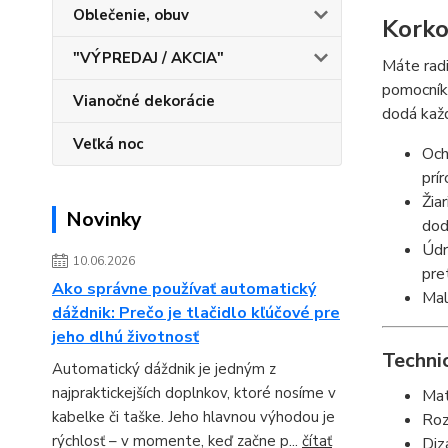
Oblečenie, obuv
Korko
"VÝPREDAJ / AKCIA"
Máte radi
pomocníko
Vianočné dekorácie
dodá kaž
Veľká noc
Och
prí
Žia
Novinky
dod
Údr
10.06.2026
pre
Ako správne používať automatický
Mal
dáždnik: Prečo je tlačidlo kľúčové pre
jeho dlhú životnosť
Technic
Automatický dáždnik je jedným z
najpraktickejších doplnkov, ktoré nosíme v
Mat
kabelke či taške. Jeho hlavnou výhodou je
Roz
rýchlosť – v momente, keď začne p...
čítať
Diz