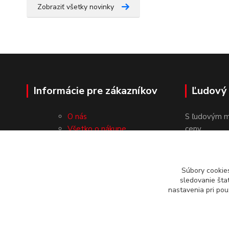
Zobraziť všetky novinky
Informácie pre zákazníkov
Ľudový
O nás
S ľudovým m
Všetko o nákupe
ceny.
Obchodné podmienky
Ochrana osobných údajov
Kontakty
Súbory cookie
sledovanie šta
nastavenia pri pou