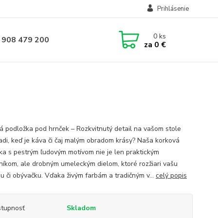
Prihlásenie
0
ks
 908 479 200
za
0 €
á podložka pod hrnček – Rozkvitnutý detail na vašom stole
adi, keď je káva či čaj malým obradom krásy? Naša korková
ka s pestrým ľudovým motívom nie je len praktickým
íkom, ale drobným umeleckým dielom, ktoré rozžiari vašu
u či obývačku. Vďaka živým farbám a tradičným v...
celý popis
tupnosť
Skladom