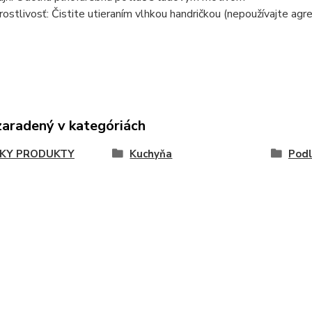
rostlivosť: Čistite utieraním vlhkou handričkou (nepoužívajte agres
zaradený v kategóriách
KY PRODUKTY
Kuchyňa
Podl