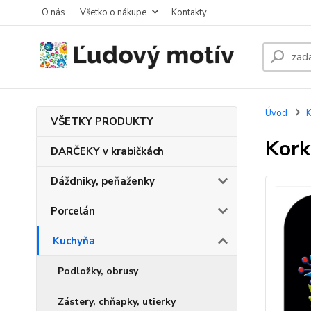
O nás
Všetko o nákupe
Kontakty
Úvod
K
VŠETKY PRODUKTY
Kork
DARČEKY v krabičkách
Dáždniky, peňaženky
Porcelán
Kuchyňa
Podložky, obrusy
Zástery, chňapky, utierky