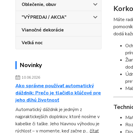
Oblečenie, obuv
Korko
"VÝPREDAJ / AKCIA"
Máte radi
pomocníko
Vianočné dekorácie
dodá kaž
Veľká noc
Och
prí
Žia
Novinky
dod
Údr
10.06.2026
pre
Ako správne používať automatický
Mal
dáždnik: Prečo je tlačidlo kľúčové pre
jeho dlhú životnosť
Technic
Automatický dáždnik je jedným z
najpraktickejších doplnkov, ktoré nosíme v
Mat
kabelke či taške. Jeho hlavnou výhodou je
Roz
rýchlosť – v momente, keď začne p...
čítať
Diz