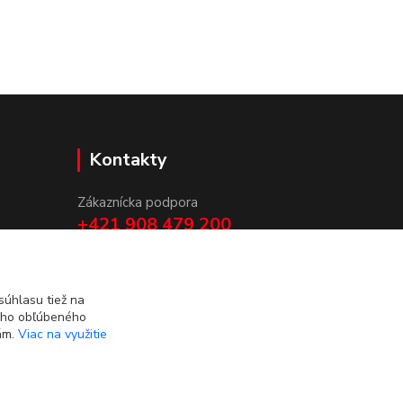
Kontakty
Zákaznícka podpora
+421 908 479 200
info@ludovymotiv.sk
úhlasu tiež na
ášho obľúbeného
iám.
Viac na využitie