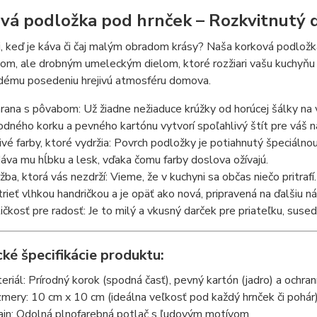
vá podložka pod hrnček – Rozkvitnutý d
, keď je káva či čaj malým obradom krásy? Naša korková podlož
m, ale drobným umeleckým dielom, ktoré rozžiari vašu kuchyňu 
dému posedeniu hrejivú atmosféru domova.
rana s pôvabom: Už žiadne nežiaduce krúžky od horúcej šálky 
rodného korku a pevného kartónu vytvorí spoľahlivý štít pre váš 
rivé farby, ktoré vydržia: Povrch podložky je potiahnutý špeciálnou
áva mu hĺbku a lesk, vďaka čomu farby doslova ožívajú.
žba, ktorá vás nezdrží: Vieme, že v kuchyni sa občas niečo pritraf
trieť vlhkou handričkou a je opäť ako nová, pripravená na ďalšiu n
ičkosť pre radosť: Je to milý a vkusný darček pre priateľku, sused
ké špecifikácie produktu:
eriál: Prírodný korok (spodná časť), pevný kartón (jadro) a ochrann
mery: 10 cm x 10 cm (ideálna veľkosť pod každý hrnček či pohár
ajn: Odolná plnofarebná potlač s ľudovým motívom