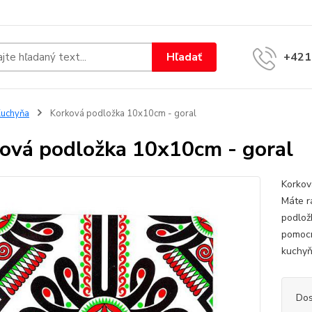
Hľadať
+421
uchyňa
Korková podložka 10x10cm - goral
ová podložka 10x10cm - goral
Korkov
Máte r
podlož
pomocn
kuchyň
Dos