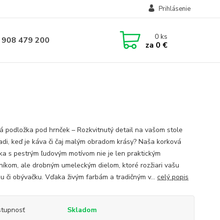
Prihlásenie
0
ks
 908 479 200
za
0 €
á podložka pod hrnček – Rozkvitnutý detail na vašom stole
adi, keď je káva či čaj malým obradom krásy? Naša korková
ka s pestrým ľudovým motívom nie je len praktickým
íkom, ale drobným umeleckým dielom, ktoré rozžiari vašu
u či obývačku. Vďaka živým farbám a tradičným v...
celý popis
tupnosť
Skladom