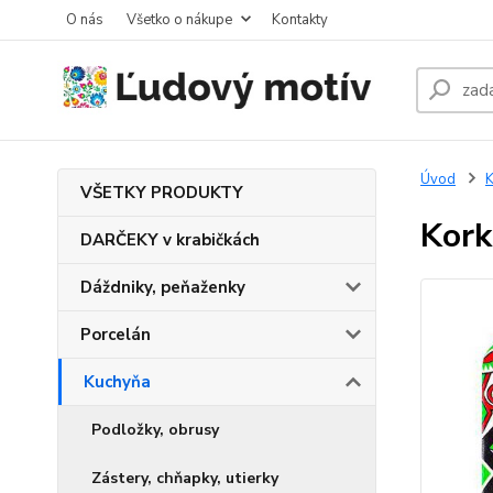
O nás
Všetko o nákupe
Kontakty
Úvod
K
VŠETKY PRODUKTY
Kork
DARČEKY v krabičkách
Dáždniky, peňaženky
Porcelán
Kuchyňa
Podložky, obrusy
Zástery, chňapky, utierky