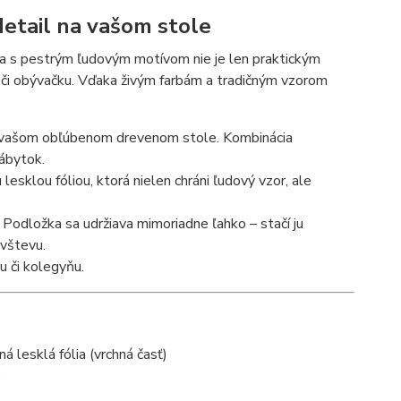
etail na vašom stole
ka s pestrým ľudovým motívom nie je len praktickým
či obývačku. Vďaka živým farbám a tradičným vzorom
na vašom obľúbenom drevenom stole. Kombinácia
nábytok.
 lesklou fóliou, ktorá nielen chráni ľudový vzor, ale
í. Podložka sa udržiava mimoriadne ľahko – stačí ju
ávštevu.
u či kolegyňu.
á lesklá fólia (vrchná časť)
)