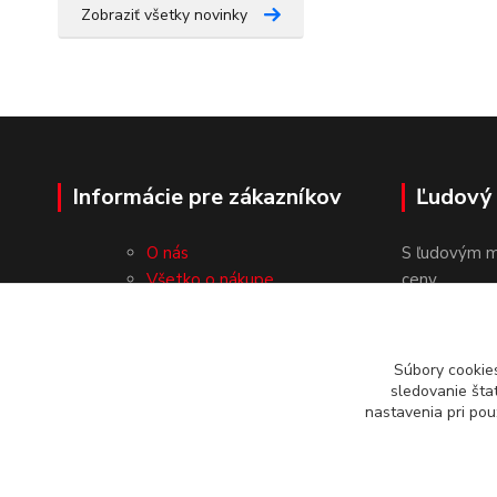
Zobraziť všetky novinky
Informácie pre zákazníkov
Ľudový
O nás
S ľudovým m
Všetko o nákupe
ceny.
Obchodné podmienky
Ochrana osobných údajov
Kontakty
Súbory cookie
sledovanie šta
nastavenia pri pou