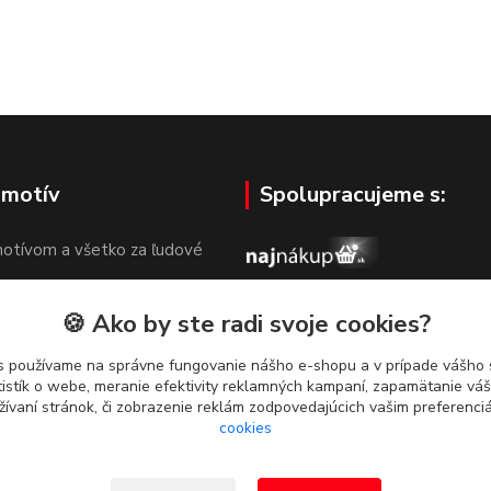
 motív
Spolupracujeme s:
otívom a všetko za ľudové
🍪 Ako by ste radi svoje cookies?
s používame na správne fungovanie nášho e-shopu a v prípade vášho s
tistík o webe, meranie efektivity reklamných kampaní, zapamätanie v
žívaní stránok, či zobrazenie reklám zodpovedajúcich vašim preferenc
cookies