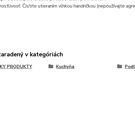
rostlivosť: Čistite utieraním vlhkou handričkou (nepoužívajte agres
zaradený v kategóriách
KY PRODUKTY
Kuchyňa
Podl