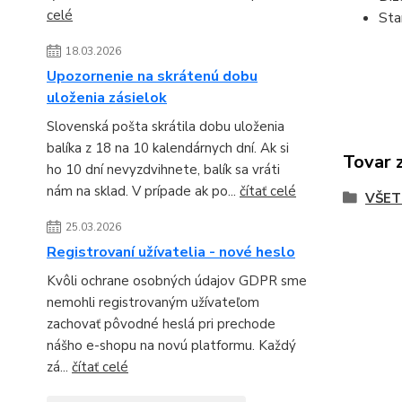
celé
Sta
18.03.2026
Upozornenie na skrátenú dobu
uloženia zásielok
Slovenská pošta skrátila dobu uloženia
balíka z 18 na 10 kalendárnych dní. Ak si
Tovar 
ho 10 dní nevyzdvihnete, balík sa vráti
nám na sklad. V prípade ak po...
čítať celé
VŠET
25.03.2026
Registrovaní užívatelia - nové heslo
Kvôli ochrane osobných údajov GDPR sme
nemohli registrovaným užívateľom
zachovať pôvodné heslá pri prechode
nášho e-shopu na novú platformu. Každý
zá...
čítať celé