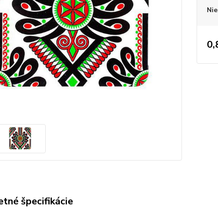
Nie
0,
tné špecifikácie