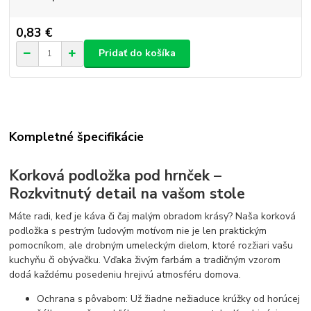
0,83 €
Pridať do košíka
Kompletné špecifikácie
Korková podložka pod hrnček –
Rozkvitnutý detail na vašom stole
Máte radi, keď je káva či čaj malým obradom krásy? Naša korková
podložka s pestrým ľudovým motívom nie je len praktickým
pomocníkom, ale drobným umeleckým dielom, ktoré rozžiari vašu
kuchyňu či obývačku. Vďaka živým farbám a tradičným vzorom
dodá každému posedeniu hrejivú atmosféru domova.
Ochrana s pôvabom: Už žiadne nežiaduce krúžky od horúcej