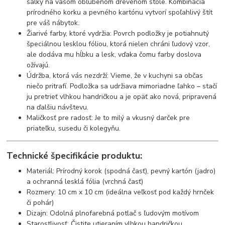
šálky na vašom obľúbenom drevenom stole. Kombinácia
prírodného korku a pevného kartónu vytvorí spoľahlivý štít
pre váš nábytok.
Žiarivé farby, ktoré vydržia: Povrch podložky je potiahnutý
špeciálnou lesklou fóliou, ktorá nielen chráni ľudový vzor,
ale dodáva mu hĺbku a lesk, vďaka čomu farby doslova
ožívajú.
Údržba, ktorá vás nezdrží: Vieme, že v kuchyni sa občas
niečo pritrafí. Podložka sa udržiava mimoriadne ľahko – stačí
ju pretrieť vlhkou handričkou a je opäť ako nová, pripravená
na ďalšiu návštevu.
Maličkosť pre radosť: Je to milý a vkusný darček pre
priateľku, susedu či kolegyňu.
Technické špecifikácie produktu:
Materiál: Prírodný korok (spodná časť), pevný kartón (jadro)
a ochranná lesklá fólia (vrchná časť)
Rozmery: 10 cm x 10 cm (ideálna veľkosť pod každý hrnček
či pohár)
Dizajn: Odolná plnofarebná potlač s ľudovým motívom
Starostlivosť: Čistite utieraním vlhkou handričkou