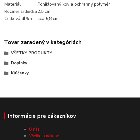
Materiál
Poniklovaný kov a ochranný polymér
Rozmer srdiečka
2,5 cm
Celková dĺžka
cca 5,8 cm
Tovar zaradený v kategóriách
VŠETKY PRODUKTY
Doplnky
Kľúčenky
Informácie pre zákazníkov
O nás
Všetko o nákupe