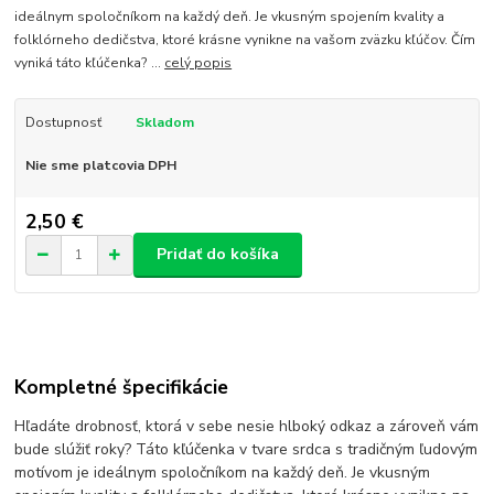
ideálnym spoločníkom na každý deň. Je vkusným spojením kvality a
folklórneho dedičstva, ktoré krásne vynikne na vašom zväzku kľúčov. Čím
vyniká táto kľúčenka? ...
celý popis
Dostupnosť
Skladom
Nie sme platcovia DPH
2,50 €
Pridať do košíka
Kompletné špecifikácie
Hľadáte drobnosť, ktorá v sebe nesie hlboký odkaz a zároveň vám
bude slúžiť roky? Táto kľúčenka v tvare srdca s tradičným ľudovým
motívom je ideálnym spoločníkom na každý deň. Je vkusným