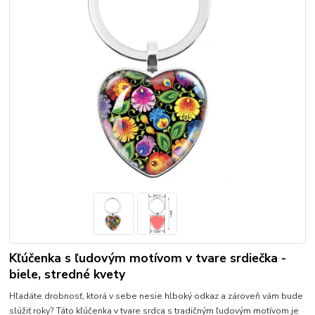
Kľúčenka s ľudovým motívom v tvare srdiečka -
biele, stredné kvety
Hľadáte drobnosť, ktorá v sebe nesie hlboký odkaz a zároveň vám bude
slúžiť roky? Táto kľúčenka v tvare srdca s tradičným ľudovým motívom je