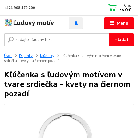
0
ks
+421 908 479 200
za
0 €
Menu
Hľadať
Úvod
Doplnky
Kľúčenky
Kľúčenka s ľudovým motívom v tvare
srdiečka - kvety na čiernom pozadí
Kľúčenka s ľudovým motívom v
tvare srdiečka - kvety na čiernom
pozadí