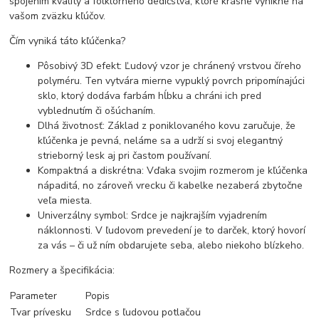
spojením kvality a folklórneho dedičstva, ktoré krásne vynikne na
vašom zväzku kľúčov.
Čím vyniká táto kľúčenka?
Pôsobivý 3D efekt: Ľudový vzor je chránený vrstvou číreho
polyméru. Ten vytvára mierne vypuklý povrch pripomínajúci
sklo, ktorý dodáva farbám hĺbku a chráni ich pred
vyblednutím či ošúchaním.
Dlhá životnosť: Základ z poniklovaného kovu zaručuje, že
kľúčenka je pevná, neláme sa a udrží si svoj elegantný
strieborný lesk aj pri častom používaní.
Kompaktná a diskrétna: Vďaka svojim rozmerom je kľúčenka
nápaditá, no zároveň vrecku či kabelke nezaberá zbytočne
veľa miesta.
Univerzálny symbol: Srdce je najkrajším vyjadrením
náklonnosti. V ľudovom prevedení je to darček, ktorý hovorí
za vás – či už ním obdarujete seba, alebo niekoho blízkeho.
Rozmery a špecifikácia:
Parameter
Popis
Tvar prívesku
Srdce s ľudovou potlačou