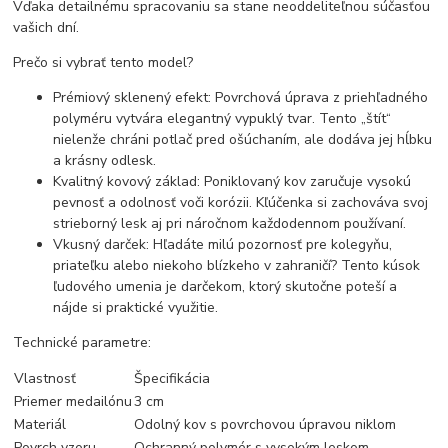
Vďaka detailnému spracovaniu sa stane neoddeliteľnou súčasťou
vašich dní.
Prečo si vybrať tento model?
Prémiový sklenený efekt: Povrchová úprava z priehľadného
polyméru vytvára elegantný vypuklý tvar. Tento „štít“
nielenže chráni potlač pred ošúchaním, ale dodáva jej hĺbku
a krásny odlesk.
Kvalitný kovový základ: Poniklovaný kov zaručuje vysokú
pevnosť a odolnosť voči korózii. Kľúčenka si zachováva svoj
strieborný lesk aj pri náročnom každodennom používaní.
Vkusný darček: Hľadáte milú pozornosť pre kolegyňu,
priateľku alebo niekoho blízkeho v zahraničí? Tento kúsok
ľudového umenia je darčekom, ktorý skutočne poteší a
nájde si praktické využitie.
Technické parametre:
Vlastnosť
Špecifikácia
Priemer medailónu
3 cm
Materiál
Odolný kov s povrchovou úpravou niklom
Povrch vzoru
Ochranný polymér s vysokým leskom