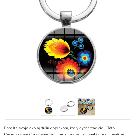
Potešte svoje oko aj dušu doplnkom, ktorý dýcha tradíciou. Táto
kľúčenka s väčším priemerom medailónu je navrhnutá pre milovníkov