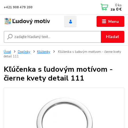
0
ks
+421 908 479 200
za
0 €
Menu
Hľadať
Úvod
Doplnky
Kľúčenky
Kľúčenka s ľudovým motívom - čierne kvety
detail 111
Kľúčenka s ľudovým motívom -
čierne kvety detail 111