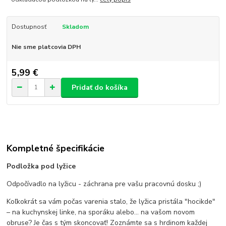
Dostupnosť
Skladom
Nie sme platcovia DPH
5,99 €
Pridať do košíka
Kompletné špecifikácie
Podložka pod lyžice
Odpočívadlo na lyžicu - záchrana pre vašu pracovnú dosku ;)
Koľkokrát sa vám počas varenia stalo, že lyžica pristála "hocikde"
– na kuchynskej linke, na sporáku alebo... na vašom novom
obruse? Je čas s tým skoncovať! Zoznámte sa s hrdinom každej