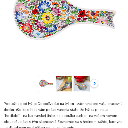
Podložka pod lyžiceOdpočívadlo na lyžicu - záchrana pre vašu pracovnú
dosku ;)Koľkokrát sa vám počas varenia stalo, že lyžica pristála
"hocikde" – na kuchynskej linke, na sporáku alebo... na vašom novom
obruse? Je čas s tým skoncovať! Zoznámte sa s hrdinom každej kuchyne
– odkladacou podložkou na ly...
celý popis