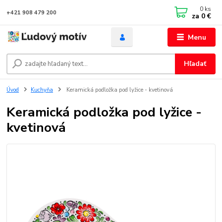
0
ks
+421 908 479 200
za
0 €
Menu
Hľadať
Úvod
Kuchyňa
Keramická podložka pod lyžice - kvetinová
Keramická podložka pod lyžice -
kvetinová