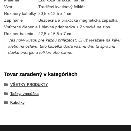
Materiál
Eko koža (mäkká, matná)
Vzor
Tradičný kvetinový folklór
Rozmery kabelky
20,5 x 13,5 x 4 cm
Zapínanie
Bezpečná a praktická magnetická západka
Vnútorné členenie
1 hlavná priehradka + 2 vrecká na zips
Rozmer balenia
22,5 x 16,5 x 7 cm
Váš nový kúsok pre každú príležitosť: Či už vyrážate na kávu
alebo na oslavu, táto kabelka dodá vášmu dňu tú správnu
dávku energie a folklórneho šarmu.
Tovar zaradený v kategóriách
VŠETKY PRODUKTY
Tašky, vrecúška
Kabelky