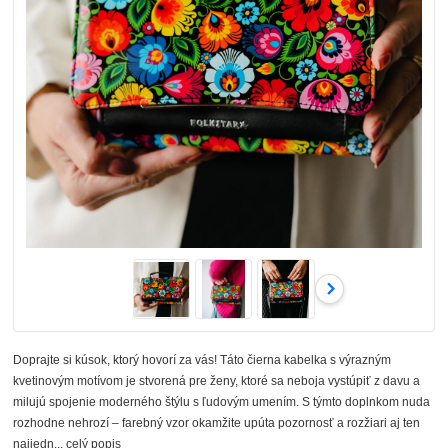
Doprajte si kúsok, ktorý hovorí za vás! Táto čierna kabelka s výrazným
kvetinovým motívom je stvorená pre ženy, ktoré sa neboja vystúpiť z davu a
milujú spojenie moderného štýlu s ľudovým umením. S týmto doplnkom nuda
rozhodne nehrozí – farebný vzor okamžite upúta pozornosť a rozžiari aj ten
najjedn...
celý popis