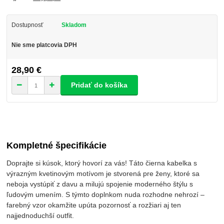
Dostupnosť
Skladom
Nie sme platcovia DPH
28,90 €
Pridať do košíka
Kompletné špecifikácie
Doprajte si kúsok, ktorý hovorí za vás! Táto čierna kabelka s
výrazným kvetinovým motívom je stvorená pre ženy, ktoré sa
neboja vystúpiť z davu a milujú spojenie moderného štýlu s
ľudovým umením. S týmto doplnkom nuda rozhodne nehrozí –
farebný vzor okamžite upúta pozornosť a rozžiari aj ten
najjednoduchší outfit.