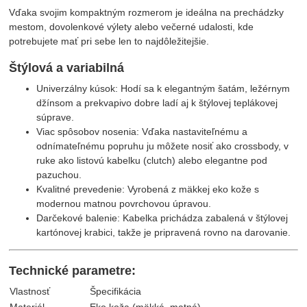
Vďaka svojim kompaktným rozmerom je ideálna na prechádzky
mestom, dovolenkové výlety alebo večerné udalosti, kde
potrebujete mať pri sebe len to najdôležitejšie.
Štýlová a variabilná
Univerzálny kúsok: Hodí sa k elegantným šatám, ležérnym
džínsom a prekvapivo dobre ladí aj k štýlovej teplákovej
súprave.
Viac spôsobov nosenia: Vďaka nastaviteľnému a
odnímateľnému popruhu ju môžete nosiť ako crossbody, v
ruke ako listovú kabelku (clutch) alebo elegantne pod
pazuchou.
Kvalitné prevedenie: Vyrobená z mäkkej eko kože s
modernou matnou povrchovou úpravou.
Darčekové balenie: Kabelka prichádza zabalená v štýlovej
kartónovej krabici, takže je pripravená rovno na darovanie.
Technické parametre:
Vlastnosť
Špecifikácia