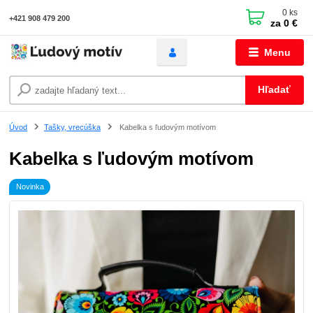
0
ks
+421 908 479 200
za
0 €
Menu
Hľadať
Úvod
Tašky, vrecúška
Kabelka s ľudovým motívom
Kabelka s ľudovým motívom
Novinka