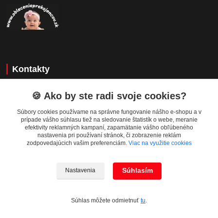
Kontakty
Zákaznícka podpora
🍪 Ako by ste radi svoje cookies?
+421 908 479 200
Súbory cookies používame na správne fungovanie nášho e-shopu a v
info@ludovymotiv.sk
prípade vášho súhlasu tiež na sledovanie štatistík o webe, meranie
efektivity reklamných kampaní, zapamätanie vášho obľúbeného
nastavenia pri používaní stránok, či zobrazenie reklám
zodpovedajúcich vašim preferenciám.
Viac na využitie cookies
Súhlasím
Nastavenia
© 2019-2026 www.ludovymotiv.sk Všetky práva vyhradené. Ing. Dominika
Dvorščáková, Za vodou 1388/12, 064 01 Stará Ľubovňa, info@ludovymotiv.sk
Súhlas môžete odmietnuť
tu
.
Vytvorené na
Eshop-rychlo.sk