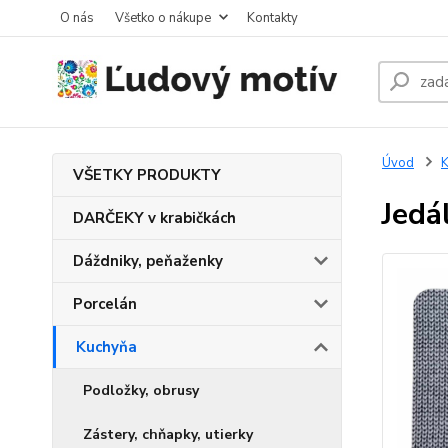
O nás
Všetko o nákupe
Kontakty
Úvod
K
VŠETKY PRODUKTY
Jedá
DARČEKY v krabičkách
Dáždniky, peňaženky
Porcelán
Kuchyňa
Podložky, obrusy
Zástery, chňapky, utierky