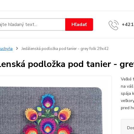
Hľadať
+421
uchyňa
Jedálenská podložka pod tanier - grey folk 29x42
lenská podložka pod tanier - gr
Veľké f
na váš
spája 
veľkor
pred ho
Dos