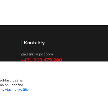
Kontakty
Zákaznícka podpora
+421 908 479 200
info@ludovymotiv.sk
úhlasu tiež na
ášho obľúbeného
iám.
Viac na využitie