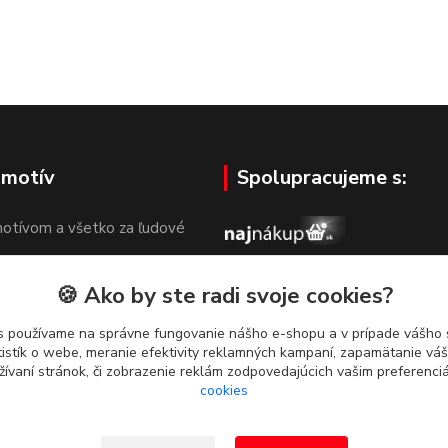
 motív
Spolupracujeme s:
otívom a všetko za ľudové
🍪 Ako by ste radi svoje cookies?
s používame na správne fungovanie nášho e-shopu a v prípade vášho s
tistík o webe, meranie efektivity reklamných kampaní, zapamätanie v
žívaní stránok, či zobrazenie reklám zodpovedajúcich vašim preferenc
cookies