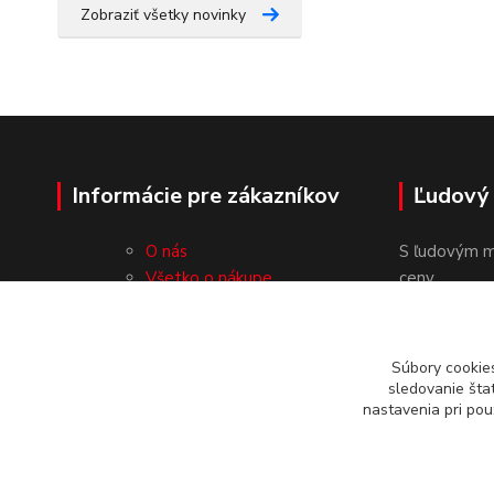
Zobraziť všetky novinky
Informácie pre zákazníkov
Ľudový
O nás
S ľudovým m
Všetko o nákupe
ceny.
Obchodné podmienky
Ochrana osobných údajov
Kontakty
Súbory cookie
sledovanie šta
nastavenia pri pou