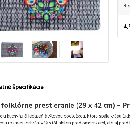
Nie
4,
tné špecifikácie
 folklórne prestieranie (29 x 42 cm) – Pr
oju kuchyňu či jedáleň štýlovou podložkou, ktorá spája krásu ľ
mu rozmeru ochráni váš stôl nielen pred omrvinkami, ale aj pred h