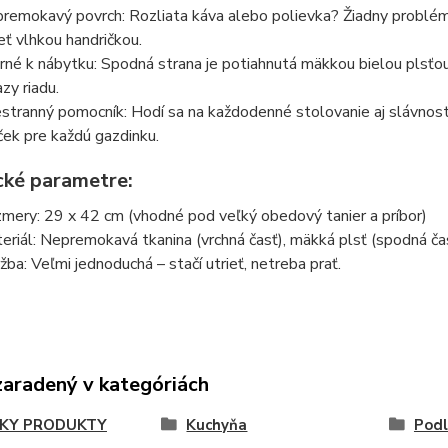
remokavý povrch: Rozliata káva alebo polievka? Žiadny problém.
ieť vlhkou handričkou.
rné k nábytku: Spodná strana je potiahnutá mäkkou bielou plsťou,
azy riadu.
stranný pomocník: Hodí sa na každodenné stolovanie aj slávnostné p
ček pre každú gazdinku.
cké parametre:
mery: 29 x 42 cm (vhodné pod veľký obedový tanier a príbor)
eriál: Nepremokavá tkanina (vrchná časť), mäkká plsť (spodná ča
žba: Veľmi jednoduchá – stačí utrieť, netreba prať.
zaradený v kategóriách
KY PRODUKTY
Kuchyňa
Podl