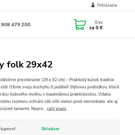
Prihlásenie
0
ks
 908 479 200
za
0 €
ey folk 29x42
olklórne prestieranie (29 x 42 cm) – Praktický kúsok tradície
 stôl Oživte svoju kuchyňu či jedáleň štýlovou podložkou, ktorá
krásu ľudového motívu s maximálnou praktickosťou. Vďaka
ysému rozmeru ochráni váš stôl nielen pred omrvinkami, ale aj
rúcimi taniermi. Nepre...
celý popis
tupnosť
Skladom