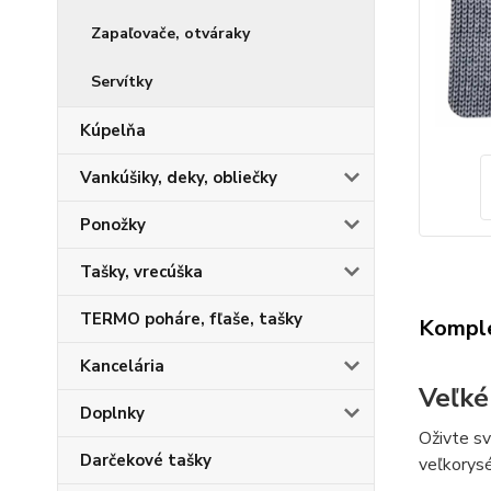
Zapaľovače, otváraky
Servítky
Kúpelňa
Vankúšiky, deky, obliečky
Ponožky
Tašky, vrecúška
TERMO poháre, fľaše, tašky
Komple
Kancelária
Veľké
Doplnky
Oživte sv
Darčekové tašky
veľkorysé