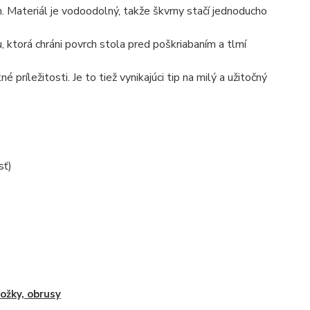
 Materiál je vodoodolný, takže škvrny stačí jednoducho
 ktorá chráni povrch stola pred poškriabaním a tlmí
ríležitosti. Je to tiež vynikajúci tip na milý a užitočný
sť)
ožky, obrusy