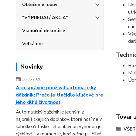
Nep
Oblečenie, obuv
utr
"VÝPREDAJ / AKCIA"
Šet
nár
Vianočné dekorácie
Vše
dar
Veľká noc
Techni
Roz
Novinky
Mat
Údr
10.06.2026
Ako správne používať automatický
dáždnik: Prečo je tlačidlo kľúčové pre
jeho dlhú životnosť
Automatický dáždnik je jedným z
Tovar 
najpraktickejších doplnkov, ktoré nosíme v
kabelke či taške. Jeho hlavnou výhodou je
VŠET
rýchlosť – v momente, keď začne p...
čítať