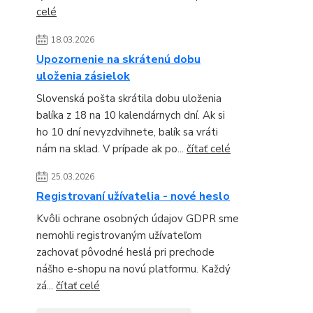
celé
18.03.2026
Upozornenie na skrátenú dobu
uloženia zásielok
Slovenská pošta skrátila dobu uloženia
balíka z 18 na 10 kalendárnych dní. Ak si
ho 10 dní nevyzdvihnete, balík sa vráti
nám na sklad. V prípade ak po...
čítať celé
25.03.2026
Registrovaní užívatelia - nové heslo
Kvôli ochrane osobných údajov GDPR sme
nemohli registrovaným užívateľom
zachovať pôvodné heslá pri prechode
nášho e-shopu na novú platformu. Každý
zá...
čítať celé