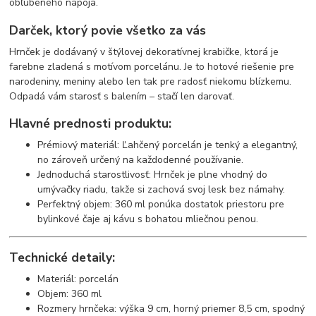
obľúbeného nápoja.
Darček, ktorý povie všetko za vás
Hrnček je dodávaný v štýlovej dekoratívnej krabičke, ktorá je
farebne zladená s motívom porcelánu. Je to hotové riešenie pre
narodeniny, meniny alebo len tak pre radosť niekomu blízkemu.
Odpadá vám starosť s balením – stačí len darovať.
Hlavné prednosti produktu:
Prémiový materiál: Ľahčený porcelán je tenký a elegantný,
no zároveň určený na každodenné používanie.
Jednoduchá starostlivosť: Hrnček je plne vhodný do
umývačky riadu, takže si zachová svoj lesk bez námahy.
Perfektný objem: 360 ml ponúka dostatok priestoru pre
bylinkové čaje aj kávu s bohatou mliečnou penou.
Technické detaily:
Materiál: porcelán
Objem: 360 ml
Rozmery hrnčeka: výška 9 cm, horný priemer 8,5 cm, spodný