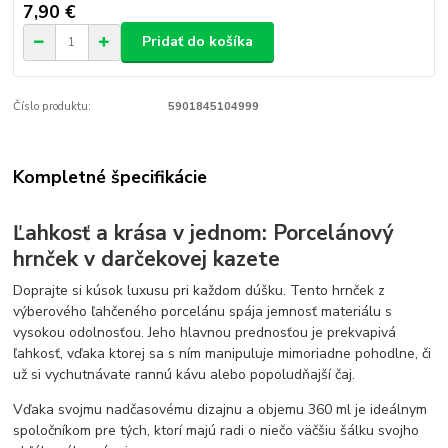
7,90 €
Pridať do košíka
Číslo produktu:
5901845104999
Kompletné špecifikácie
Ľahkosť a krása v jednom: Porcelánový
hrnček v darčekovej kazete
Doprajte si kúsok luxusu pri každom dúšku. Tento hrnček z
výberového ľahčeného porcelánu spája jemnosť materiálu s
vysokou odolnosťou. Jeho hlavnou prednosťou je prekvapivá
ľahkosť, vďaka ktorej sa s ním manipuluje mimoriadne pohodlne, či
už si vychutnávate rannú kávu alebo popoludňajší čaj.
Vďaka svojmu nadčasovému dizajnu a objemu 360 ml je ideálnym
spoločníkom pre tých, ktorí majú radi o niečo väčšiu šálku svojho