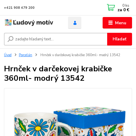
0
ks
+421 908 479 200
za
0 €
Menu
Hľadať
Úvod
Porcelán
Hrnček v darčekovej krabičke 360ml- modrý 13542
Hrnček v darčekovej krabičke
360ml- modrý 13542