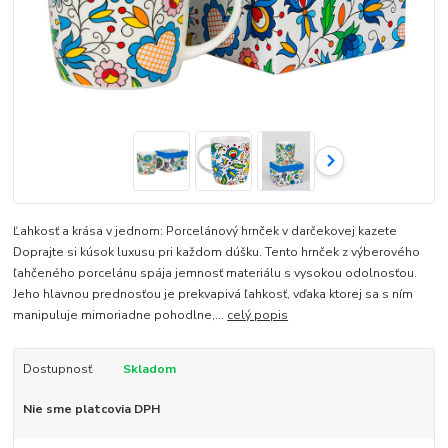
Ľahkosť a krása v jednom: Porcelánový hrnček v darčekovej kazete
Doprajte si kúsok luxusu pri každom dúšku. Tento hrnček z výberového
ľahčeného porcelánu spája jemnosť materiálu s vysokou odolnosťou.
Jeho hlavnou prednosťou je prekvapivá ľahkosť, vďaka ktorej sa s ním
manipuluje mimoriadne pohodlne,...
celý popis
Dostupnosť
Skladom
Nie sme platcovia DPH