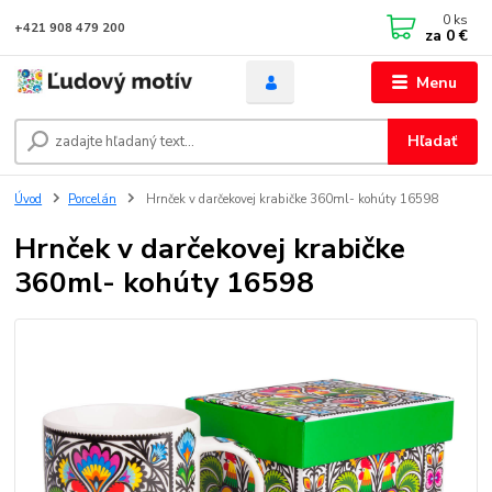
0
ks
+421 908 479 200
za
0 €
Menu
Hľadať
Úvod
Porcelán
Hrnček v darčekovej krabičke 360ml- kohúty 16598
Hrnček v darčekovej krabičke
360ml- kohúty 16598