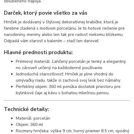
obľúbeného nápoja.
Darček, ktorý povie všetko za vás
Hrnček je dodávaný v štýlovej dekoratívnej krabičke, ktorá je
farebne zladená s motívom porcelánu. Je to hotové riešenie pre
narodeniny, meniny alebo len tak pre radosť niekomu blízkemu.
Odpadá vám starosť s balením – stačí len darovať.
Hlavné prednosti produktu:
Prémiový materiál: Ľahčený porcelán je tenký a elegantný,
no zároveň určený na každodenné používanie.
Jednoduchá starostlivosť: Hrnček je plne vhodný do
umývačky riadu, takže si zachová svoj lesk bez námahy.
Perfektný objem: 360 ml ponúka dostatok priestoru pre
bylinkové čaje aj kávu s bohatou mliečnou penou.
Technické detaily:
Materiál: porcelán
Objem: 360 ml
Rozmery hrnčeka: výška 9 cm, horný priemer 8,5 cm, spodný