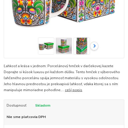
Ľahkosť a krása v jednom: Porcelánový hrnček v darčekovej kazete
Doprajte si kúsok luxusu pri každom dúšku. Tento hrnček z výberového
ľahčeného porcelánu spája jemnosť materiálu s vysokou odolnosťou.
Jeho hlavnou prednosťou je prekvapivá ľahkosť, vďaka ktorej sa s ním
manipuluje mimoriadne pohodlne,...
celý popis
Dostupnosť
Skladom
Nie sme platcovia DPH