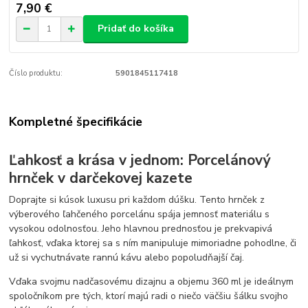
7,90 €
Pridať do košíka
Číslo produktu:
5901845117418
Kompletné špecifikácie
Ľahkosť a krása v jednom: Porcelánový
hrnček v darčekovej kazete
Doprajte si kúsok luxusu pri každom dúšku. Tento hrnček z
výberového ľahčeného porcelánu spája jemnosť materiálu s
vysokou odolnosťou. Jeho hlavnou prednosťou je prekvapivá
ľahkosť, vďaka ktorej sa s ním manipuluje mimoriadne pohodlne, či
už si vychutnávate rannú kávu alebo popoludňajší čaj.
Vďaka svojmu nadčasovému dizajnu a objemu 360 ml je ideálnym
spoločníkom pre tých, ktorí majú radi o niečo väčšiu šálku svojho