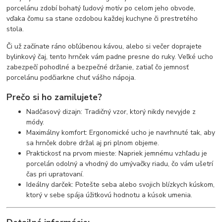
porcelánu zdobí bohatý ľudový motív po celom jeho obvode,
vďaka čomu sa stane ozdobou každej kuchyne či prestretého
stola.
Či už začínate ráno obľúbenou kávou, alebo si večer doprajete
bylinkový čaj, tento hrnček vám padne presne do ruky. Veľké ucho
zabezpečí pohodlné a bezpečné držanie, zatiaľ čo jemnosť
porcelánu podčiarkne chuť vášho nápoja.
Prečo si ho zamilujete?
Nadčasový dizajn: Tradičný vzor, ktorý nikdy nevyjde z
módy.
Maximálny komfort: Ergonomické ucho je navrhnuté tak, aby
sa hrnček dobre držal aj pri plnom objeme.
Praktickosť na prvom mieste: Napriek jemnému vzhľadu je
porcelán odolný a vhodný do umývačky riadu, čo vám ušetrí
čas pri upratovaní.
Ideálny darček: Potešte seba alebo svojich blízkych kúskom,
ktorý v sebe spája úžitkovú hodnotu a kúsok umenia.