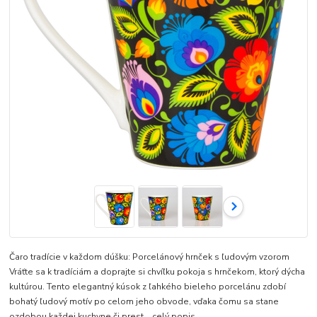
Čaro tradície v každom dúšku: Porcelánový hrnček s ľudovým vzorom
Vráťte sa k tradíciám a doprajte si chvíľku pokoja s hrnčekom, ktorý dýcha
kultúrou. Tento elegantný kúsok z ľahkého bieleho porcelánu zdobí
bohatý ľudový motív po celom jeho obvode, vďaka čomu sa stane
ozdobou každej kuchyne či prest...
celý popis