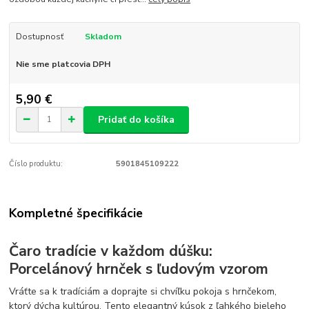
Dostupnosť
Skladom
Nie sme platcovia DPH
5,90 €
Pridať do košíka
Číslo produktu:
5901845109222
Kompletné špecifikácie
Čaro tradície v každom dúšku:
Porcelánový hrnček s ľudovým vzorom
Vráťte sa k tradíciám a doprajte si chvíľku pokoja s hrnčekom,
ktorý dýcha kultúrou. Tento elegantný kúsok z ľahkého bieleho