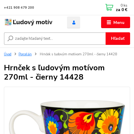
0
ks
+421 908 479 200
za
0 €
Menu
Hľadať
Úvod
Porcelán
Hrnček s ľudovým motívom 270ml - čierny 14428
Hrnček s ľudovým motívom
270ml - čierny 14428