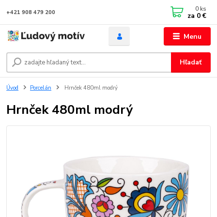
0
ks
+421 908 479 200
za
0 €
Menu
Hľadať
Úvod
Porcelán
Hrnček 480ml modrý
Hrnček 480ml modrý