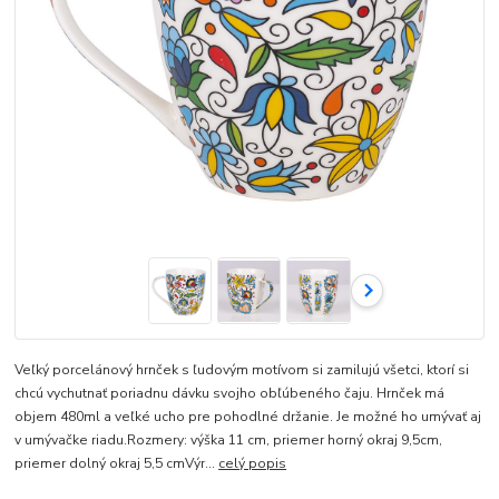
Veľký porcelánový hrnček s ľudovým motívom si zamilujú všetci, ktorí si
chcú vychutnať poriadnu dávku svojho obľúbeného čaju. Hrnček má
objem 480ml a veľké ucho pre pohodlné držanie. Je možné ho umývať aj
v umývačke riadu.Rozmery: výška 11 cm, priemer horný okraj 9,5cm,
priemer dolný okraj 5,5 cmVýr...
celý popis