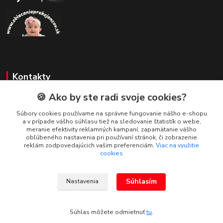
Kontakty
🍪 Ako by ste radi svoje cookies?
Zákaznícka podpora
+421 908 479 200
Súbory cookies používame na správne fungovanie nášho e-shopu
a v prípade vášho súhlasu tiež na sledovanie štatistík o webe,
info@ludovymotiv.sk
meranie efektivity reklamných kampaní, zapamätanie vášho
obľúbeného nastavenia pri používaní stránok, či zobrazenie
reklám zodpovedajúcich vašim preferenciám.
Viac na využitie
cookies
Súhlasím
Nastavenia
© 2019-2026 www.ludovymotiv.sk Všetky práva vyhradené. Ing. Dominika
Dvorščáková, Za vodou 1388/12, 064 01 Stará Ľubovňa, info@ludovymotiv.sk
Súhlas môžete odmietnuť
tu
.
Vytvorené na
Eshop-rychlo.sk