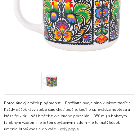
Porcelánový hrnček plný radosti – Rozžiarte svoje ráno kúskom tradície
Každý dúšok kávy alebo čaju chutí lepšie, keď ho sprevádza noblesa a
krása folklóru. Náš hrnček z kvalitného porcelánu (350 ml) s bohatým
farebným vzorom nie je len obyčajným riadom – je to malý kúsok
umenia, ktorý vnesie do vaše...
celý popis