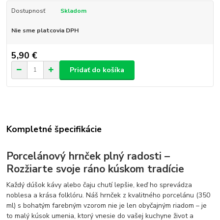
Dostupnosť
Skladom
Nie sme platcovia DPH
5,90 €
Pridať do košíka
Kompletné špecifikácie
Porcelánový hrnček plný radosti –
Rozžiarte svoje ráno kúskom tradície
Každý dúšok kávy alebo čaju chutí lepšie, keď ho sprevádza
noblesa a krása folklóru. Náš hrnček z kvalitného porcelánu (350
ml) s bohatým farebným vzorom nie je len obyčajným riadom – je
to malý kúsok umenia, ktorý vnesie do vašej kuchyne život a