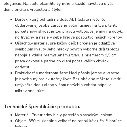
eleganciu. Na stole okamžite vynikne a každú návštevu u vás
doma privíta s vrelosťou a štýlom.
Darček, ktorý pohladí na duši: Ak hľadáte niečo, čo
obdarovanej osobe zaručene vyčarí úsmev na tvári, tento
porcelánový skvost je tou pravou voľbou. Je jemný na dotyk,
no trvácny, a nesie v sebe hrejivé posolstvo našich koreňov.
Ušľachtilý materiál pre každý deň: Porcelán je odjakživa
symbolom kvality. Jeho hladký povrch výborne drží teplotu
nápoja a vďaka premyslenému tvaru s priemerom 9,5 cm
priam dokonale padne do dlaní počas vašich chvíľok
oddychu.
Praktickosť v modernom šate: Hoci pôsobí jemne a vzácne,
je navrhnutý pre skutočný život. Bez obáv ho môžete zveriť
umývačke riadu alebo v ňom narýchlo zohriať nápoj v
mikrovlnnej rúre.
Technické špecifikácie produktu:
Materiál: Prvotriedny biely porcelán s vysokým leskom
Objem: 350 ml (ideálna veľkosť na rannú kávu, čaj či horúce
kakao)