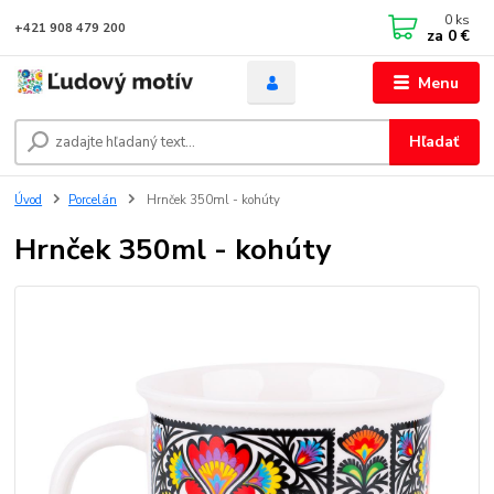
0
ks
+421 908 479 200
za
0 €
Menu
Hľadať
Úvod
Porcelán
Hrnček 350ml - kohúty
Hrnček 350ml - kohúty