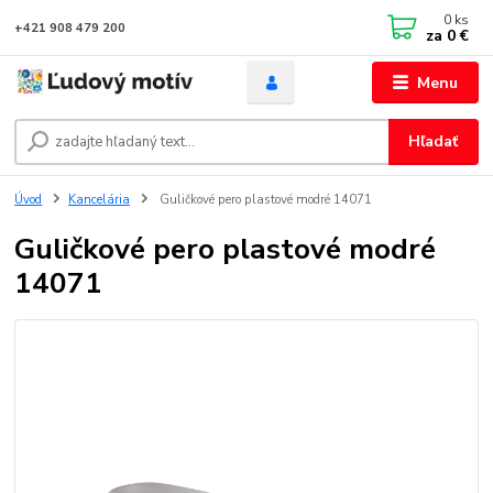
0
ks
+421 908 479 200
za
0 €
Menu
Hľadať
Úvod
Kancelária
Guličkové pero plastové modré 14071
Guličkové pero plastové modré
14071