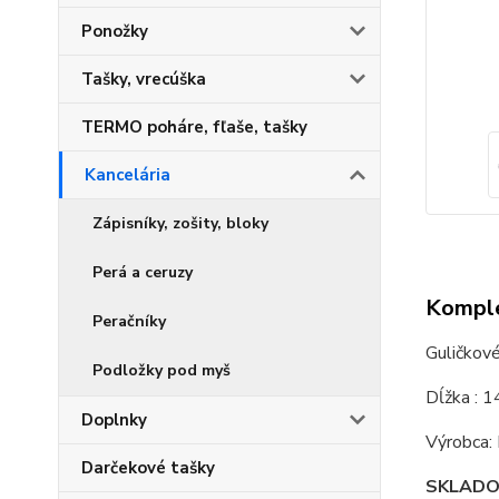
Ponožky
Tašky, vrecúška
TERMO poháre, fľaše, tašky
Kancelária
Zápisníky, zošity, bloky
Perá a ceruzy
Komple
Peračníky
Guličkov
Podložky pod myš
Dĺžka : 1
Doplnky
Výrobca
Darčekové tašky
SKLAD