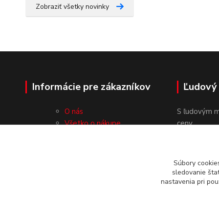
Zobraziť všetky novinky
Informácie pre zákazníkov
Ľudový
O nás
S ľudovým m
Všetko o nákupe
ceny.
Obchodné podmienky
Ochrana osobných údajov
Kontakty
Súbory cookie
sledovanie šta
nastavenia pri pou