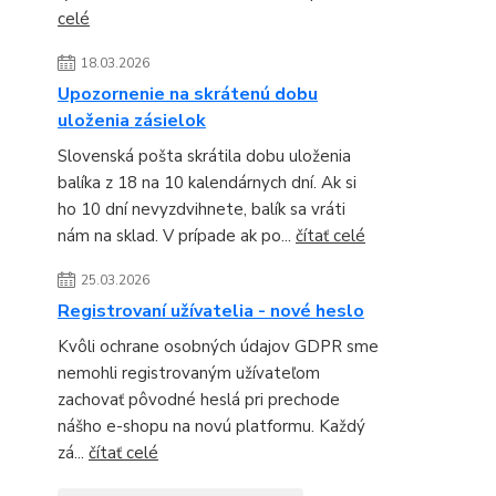
celé
18.03.2026
Upozornenie na skrátenú dobu
uloženia zásielok
Slovenská pošta skrátila dobu uloženia
balíka z 18 na 10 kalendárnych dní. Ak si
ho 10 dní nevyzdvihnete, balík sa vráti
nám na sklad. V prípade ak po...
čítať celé
25.03.2026
Registrovaní užívatelia - nové heslo
Kvôli ochrane osobných údajov GDPR sme
nemohli registrovaným užívateľom
zachovať pôvodné heslá pri prechode
nášho e-shopu na novú platformu. Každý
zá...
čítať celé