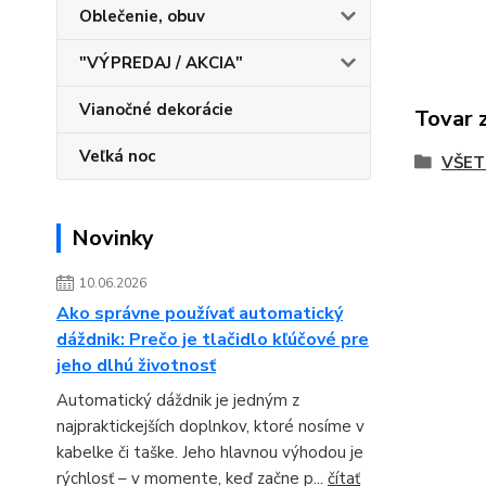
Oblečenie, obuv
"VÝPREDAJ / AKCIA"
Vianočné dekorácie
Tovar 
Veľká noc
VŠET
Novinky
10.06.2026
Ako správne používať automatický
dáždnik: Prečo je tlačidlo kľúčové pre
jeho dlhú životnosť
Automatický dáždnik je jedným z
najpraktickejších doplnkov, ktoré nosíme v
kabelke či taške. Jeho hlavnou výhodou je
rýchlosť – v momente, keď začne p...
čítať