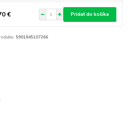
70 €
Pridať do košíka
roduktu:
5901845107266
.