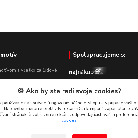
 motív
Spolupracujeme s:
otívom a všetko za ľudové
🍪 Ako by ste radi svoje cookies?
s používame na správne fungovanie nášho e-shopu a v prípade vášho s
tistík o webe, meranie efektivity reklamných kampaní, zapamätanie v
žívaní stránok, či zobrazenie reklám zodpovedajúcich vašim preferenc
cookies