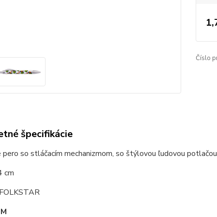
1,
Číslo p
tné špecifikácie
é pero so stláčacím mechanizmom, so štýlovou ľudovou potlačou
4 cm
: FOLKSTAR
OM