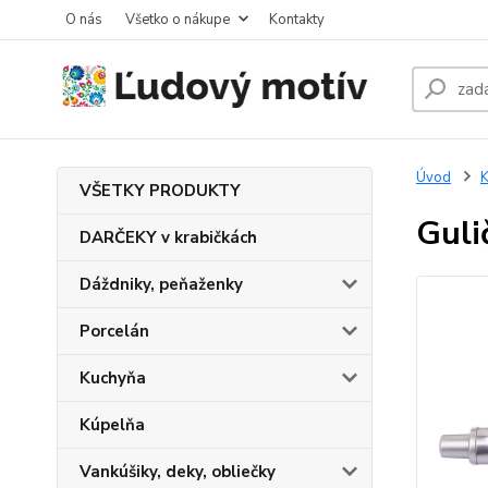
O nás
Všetko o nákupe
Kontakty
Úvod
K
VŠETKY PRODUKTY
Guli
DARČEKY v krabičkách
Dáždniky, peňaženky
Porcelán
Kuchyňa
Kúpelňa
Vankúšiky, deky, obliečky