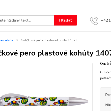
Hľadať
+421
ancelária
Guličkové pero plastové kohúty 14073
čkové pero plastové kohúty 140
Guli
Guličk
potla
Dos
Nie