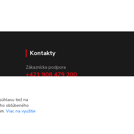
Kontakty
Zákaznícka podpora
+421 908 479 200
info@ludovymotiv.sk
úhlasu tiež na
ášho obľúbeného
iám.
Viac na využitie