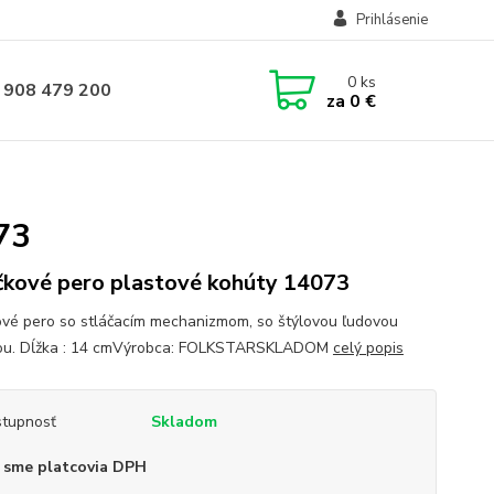
Prihlásenie
0
ks
 908 479 200
za
0 €
73
čkové pero plastové kohúty 14073
ové pero so stláčacím mechanizmom, so štýlovou ľudovou
čou. Dĺžka : 14 cmVýrobca: FOLKSTARSKLADOM
celý popis
tupnosť
Skladom
 sme platcovia DPH