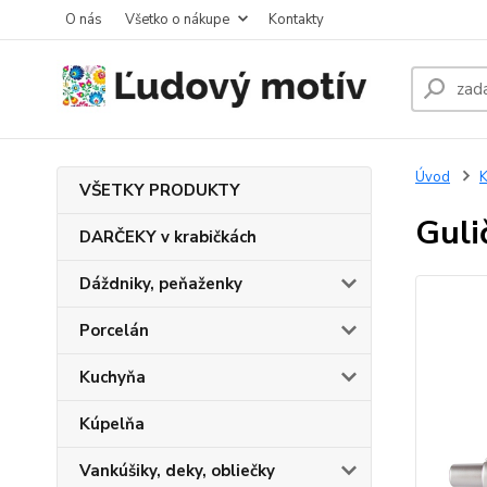
O nás
Všetko o nákupe
Kontakty
Úvod
K
VŠETKY PRODUKTY
Guli
DARČEKY v krabičkách
Dáždniky, peňaženky
Porcelán
Kuchyňa
Kúpelňa
Vankúšiky, deky, obliečky