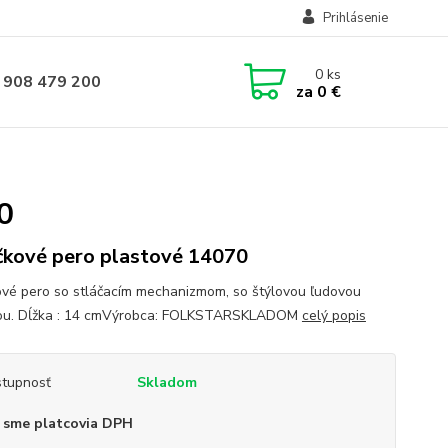
Prihlásenie
0
ks
 908 479 200
za
0 €
0
čkové pero plastové 14070
ové pero so stláčacím mechanizmom, so štýlovou ľudovou
čou. Dĺžka : 14 cmVýrobca: FOLKSTARSKLADOM
celý popis
tupnosť
Skladom
 sme platcovia DPH