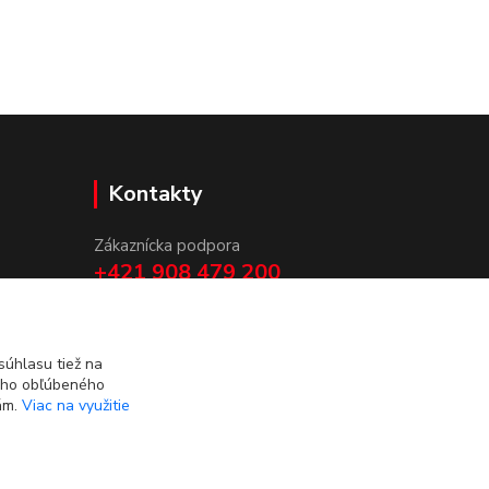
Kontakty
Zákaznícka podpora
+421 908 479 200
info@ludovymotiv.sk
úhlasu tiež na
ášho obľúbeného
iám.
Viac na využitie