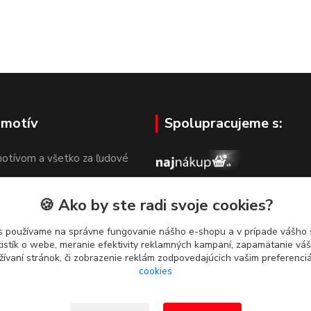
 motív
Spolupracujeme s:
otívom a všetko za ľudové
🍪 Ako by ste radi svoje cookies?
s používame na správne fungovanie nášho e-shopu a v prípade vášho s
tistík o webe, meranie efektivity reklamných kampaní, zapamätanie v
žívaní stránok, či zobrazenie reklám zodpovedajúcich vašim preferenc
cookies