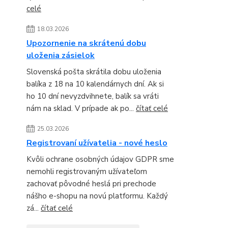
celé
18.03.2026
Upozornenie na skrátenú dobu
uloženia zásielok
Slovenská pošta skrátila dobu uloženia
balíka z 18 na 10 kalendárnych dní. Ak si
ho 10 dní nevyzdvihnete, balík sa vráti
nám na sklad. V prípade ak po...
čítať celé
25.03.2026
Registrovaní užívatelia - nové heslo
Kvôli ochrane osobných údajov GDPR sme
nemohli registrovaným užívateľom
zachovať pôvodné heslá pri prechode
nášho e-shopu na novú platformu. Každý
zá...
čítať celé