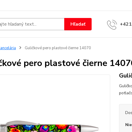
Hľadať
+421
ancelária
Guličkové pero plastové čierne 14070
čkové pero plastové čierne 1407
Guli
Guličk
potla
Dos
Nie