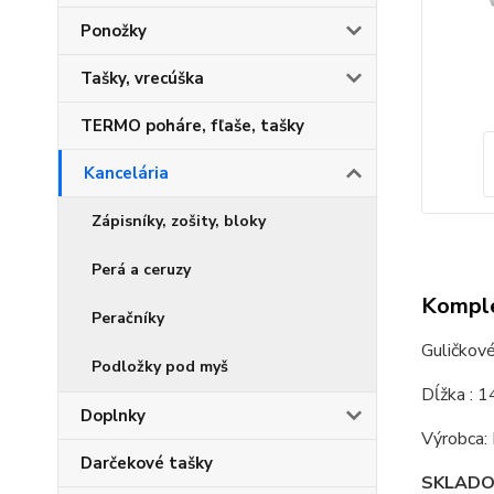
Ponožky
Tašky, vrecúška
TERMO poháre, fľaše, tašky
Kancelária
Zápisníky, zošity, bloky
Perá a ceruzy
Komple
Peračníky
Guličkov
Podložky pod myš
Dĺžka : 1
Doplnky
Výrobca
Darčekové tašky
SKLAD