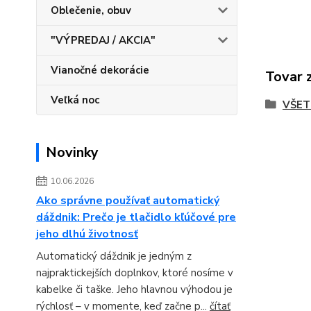
Oblečenie, obuv
"VÝPREDAJ / AKCIA"
Vianočné dekorácie
Tovar 
Veľká noc
VŠET
Novinky
10.06.2026
Ako správne používať automatický
dáždnik: Prečo je tlačidlo kľúčové pre
jeho dlhú životnosť
Automatický dáždnik je jedným z
najpraktickejších doplnkov, ktoré nosíme v
kabelke či taške. Jeho hlavnou výhodou je
rýchlosť – v momente, keď začne p...
čítať