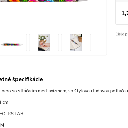
1,
Číslo p
tné špecifikácie
é pero so stláčacím mechanizmom, so štýlovou ľudovou potlačou
4 cm
: FOLKSTAR
OM