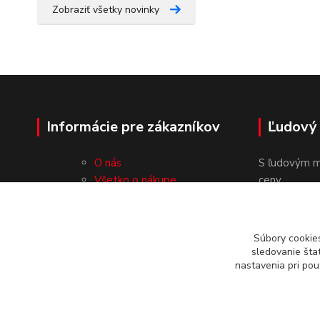
Zobraziť všetky novinky
Informácie pre zákazníkov
Ľudový
O nás
S ľudovým m
Všetko o nákupe
ceny.
Obchodné podmienky
Ochrana osobných údajov
Kontakty
Súbory cookie
sledovanie šta
nastavenia pri pou