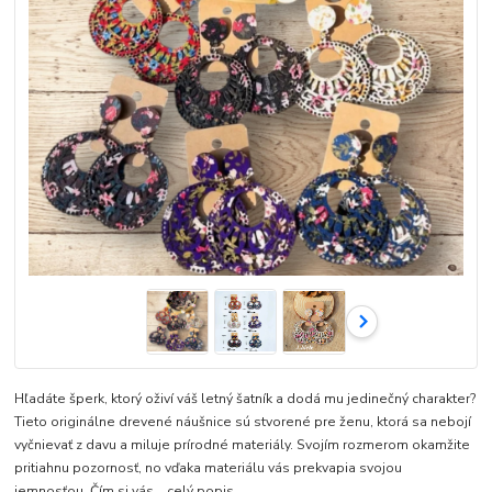
Hľadáte šperk, ktorý oživí váš letný šatník a dodá mu jedinečný charakter?
Tieto originálne drevené náušnice sú stvorené pre ženu, ktorá sa nebojí
vyčnievať z davu a miluje prírodné materiály. Svojím rozmerom okamžite
pritiahnu pozornosť, no vďaka materiálu vás prekvapia svojou
jemnosťou. Čím si vás...
celý popis