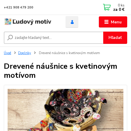
0
ks
+421 908 479 200
za
0 €
Menu
Hľadať
Úvod
Doplnky
Drevené náušnice s kvetinovým motívom
Drevené náušnice s kvetinovým
motívom