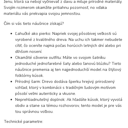
ženu, ktorá sa nebojí vyčnievať z davu a miluje prírodné materiály.
Svojím rozmerom okamžite pritiahnu pozornosť, no vďaka
materiálu vás prekvapia svojou jemnosťou.
Čím si vás tieto náušnice získajú?
Ľahučké ako pierko: Napriek svojej pôsobivej veľkosti sú
vyrobené z kvalitného dreva. Na uchu ich takmer nebudete
cítiť, čo oceníte najmä počas horúcich letných dní alebo pri
dlhšom nosení.
Okamžité oživenie outfitu: Máte vo svojom šatníku
jednoduché jednofarebné šaty alebo ľanovú blúzku? Tieto
náušnice premenia aj ten najjednoduchší model na štýlový
folklórny kúsok.
Prírodný šarm: Drevo dodáva šperku hrejivý, prirodzený
vzhľad, ktorý v kombinácii s tradičným ľudovým motívom
pôsobí veľmi autenticky a vkusne.
Neprehliadnuteľný doplnok: Ak hľadáte kúsok, ktorý vyvolá
obdiv a stane sa témou rozhovorov, tento model je pre vás
tou správnou voľbou.
Technické parametre: