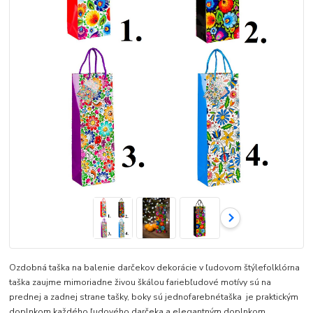
Ozdobná taška na balenie darčekov dekorácie v ľudovom štýlefolklórna
taška zaujme mimoriadne živou škálou fariebľudové motívy sú na
prednej a zadnej strane tašky, boky sú jednofarebnétaška je praktickým
doplnkom každého ľudového darčeka a elegantným doplnkom