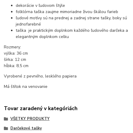
dekorácie v ľudovom štýle
folklórna taška zaujme mimoriadne živou škálou farieb
ľudové motívy sú na prednej a zadnej strane tašky, boky sú
jednofarebné
taška je praktickým doplnkom každého ľudového darčeka a
elegantným doplnkom celku
Rozmery:
výška: 36 cm
šírka: 12 cm
hĺbka: 8,5 cm
Vyrobené z pevného, ​​lesklého papiera
Má štítok na venovanie
Tovar zaradený v kategóriách
VŠETKY PRODUKTY
Darčekové tašky