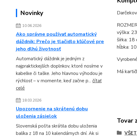
Komple
Novinky
Darčekov
ROZMER
10.06.2026
výška: 23
Ako správne používať automatický
šírka: 18
dáždnik: Prečo je tlačidlo kľúčové pre
hĺbka: 1
jeho dlhú životnosť
Automatický dáždnik je jedným z
Vyrobené
najpraktickejších doplnkov, ktoré nosíme v
Má kartič
kabelke či taške. Jeho hlavnou výhodou je
rýchlosť – v momente, keď začne p...
čítať
celé
18.03.2026
Upozornenie na skrátenú dobu
uloženia zásielok
Tovar 
Slovenská pošta skrátila dobu uloženia
VŠET
balíka z 18 na 10 kalendárnych dní. Ak si