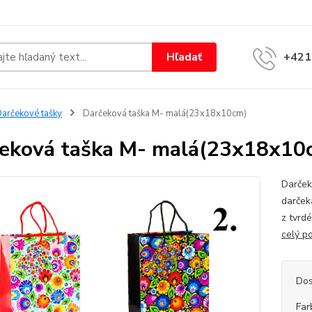
Hľadať
+421
arčekové tašky
Darčeková taška M- malá(23x18x10cm)
eková taška M- malá(23x18x10
Darček
darček
z tvrd
celý p
Dos
Far