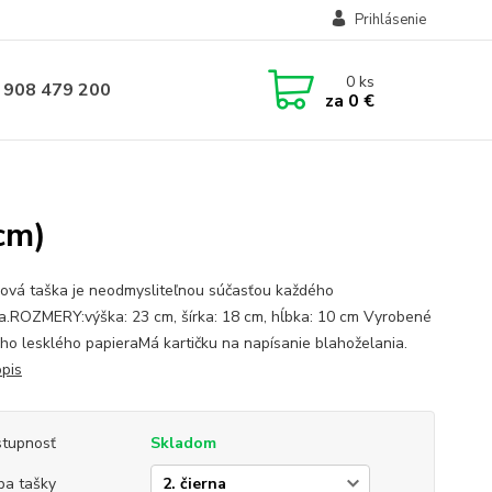
Prihlásenie
0
ks
 908 479 200
za
0 €
cm)
ová taška je neodmysliteľnou súčasťou každého
a.ROZMERY:výška: 23 cm, šírka: 18 cm, hĺbka: 10 cm Vyrobené
ého lesklého papieraMá kartičku na napísanie blahoželania.
opis
tupnosť
Skladom
ba tašky