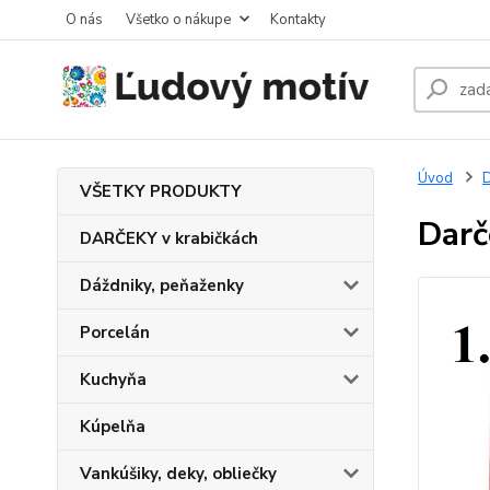
O nás
Všetko o nákupe
Kontakty
Úvod
D
VŠETKY PRODUKTY
Darč
DARČEKY v krabičkách
Dáždniky, peňaženky
Porcelán
Kuchyňa
Kúpelňa
Vankúšiky, deky, obliečky