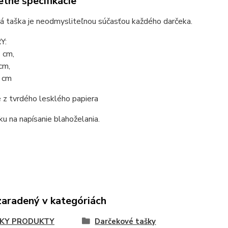
tné špecifikácie
á taška je neodmysliteľnou súčasťou každého darčeka.
Y:
 cm,
 cm,
0 cm
 z tvrdého lesklého papiera
ku na napísanie blahoželania.
zaradený v kategóriách
KY PRODUKTY
Darčekové tašky