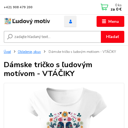
0
ks
+421 908 479 200
za
0 €
Menu
Hľadať
Úvod
Oblečenie, obuv
Dámske tričko s ľudovým motívom - VTÁČIKY
Dámske tričko s ľudovým
motívom - VTÁČIKY