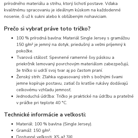
prírodného materiálu a strihu, ktorý lichotí postave. Vďaka
kvalitnému spracovaniu je ideálnym kúskom na každodenné
nosenie, či už k sukni alebo k obľúbeným nohaviciam.
Prečo si vybrať práve toto tričko?
100 % prírodná bavlna: Materiál Single Jersey s gramážou
150 g/m² je jemný na dotyk, priedušný a veľmi príjemný k
pokožke.
Tvarová stálosť: Spevnené ramenné švy páskou a
priekrčník lemovaný povrchovým materiálom zabezpečujú,
že tričko si udrží svoj tvar aj po častom praní.
Ženský strih: Zľahka vypasovaný strih s bočnými švami
jemne kopíruje postavu, zatiaľ čo kratšie rukávy dodávajú
celkovému vzhľadu jemnosť.
Jednoduchá údržba: Tričko je praktické na údržbu a prateľné
v práčke pri teplote 40 °C.
Technické informácie a veľkosti:
Materiál: 100 % bavlna (Single Jersey).
Gramáž: 150 g/m².
Dostupné veľkosti: XS až 3XL.