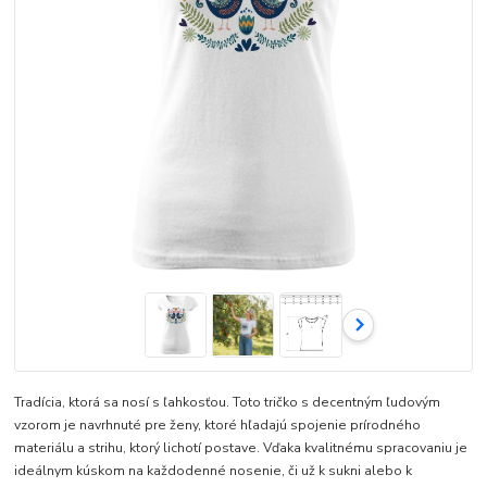
Tradícia, ktorá sa nosí s ľahkosťou. Toto tričko s decentným ľudovým
vzorom je navrhnuté pre ženy, ktoré hľadajú spojenie prírodného
materiálu a strihu, ktorý lichotí postave. Vďaka kvalitnému spracovaniu je
ideálnym kúskom na každodenné nosenie, či už k sukni alebo k