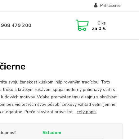
Prihlásenie
0
ks
 908 479 200
za
0 €
čierne
nite svoju ženskosť kúskom inšpirovaným tradíciou. Toto
 tričko s krátkym rukávom spája moderný priliehavý strih s
 ľudových motívov. Vďaka premyslenému dizajnu s okrúhlym
hom bez viditeľných švov pôsobí celkový vzhľad veľmi jemne,
 elegantne. Prečo si vybrať práve tot...
celý popis
tupnosť
Skladom