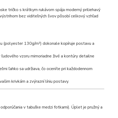
ke tričko s krátkym rukávom spája moderný priliehavý
výstrihom bez viditeľných švov pôsobí celkový vzhľad
u (polyester 130g/m²) dokonale kopíruje postavu a
 ľudového vzoru mimoriadne živé a kontúry detailne
veľmi ľahko sa udržiava, čo oceníte pri každodennom
vašim krivkám a zvýrazní líniu postavy.
j odporúčania v tabuľke medzi fotkami). Úplet je pružný a