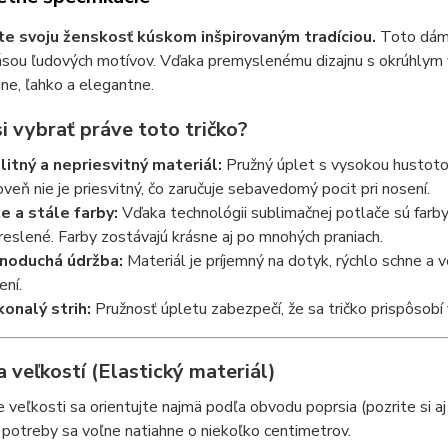
te svoju ženskosť kúskom inšpirovaným tradíciou.
Toto dáms
rásou ľudových motívov. Vďaka premyslenému dizajnu s okrúhlym 
ne, ľahko a elegantne.
i vybrať práve toto tričko?
litný a nepriesvitný materiál:
Pružný úplet s vysokou hustoto
oveň nie je priesvitný, čo zaručuje sebavedomý pocit pri nosení.
e a stále farby:
Vďaka technológii sublimačnej potlače sú farby
reslené. Farby zostávajú krásne aj po mnohých praniach.
noduchá údržba:
Materiál je príjemný na dotyk, rýchlo schne a 
ení.
onalý strih:
Pružnosť úpletu zabezpečí, že sa tričko prispôsobí 
 veľkostí (Elastický materiál)
e veľkosti sa orientujte najmä podľa obvodu poprsia (pozrite si a
 potreby sa voľne natiahne o niekoľko centimetrov.