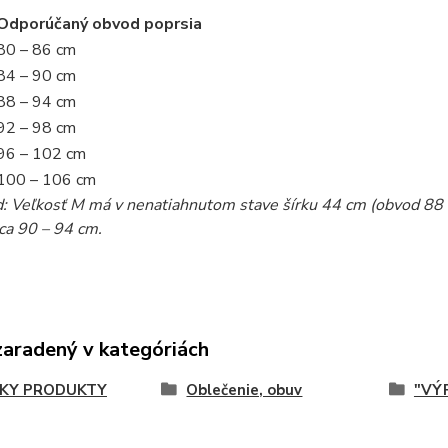
Odporúčaný obvod poprsia
80 – 86 cm
84 – 90 cm
88 – 94 cm
92 – 98 cm
96 – 102 cm
100 – 106 cm
d: Veľkosť M má v nenatiahnutom stave šírku 44 cm (obvod 88 
ca 90 – 94 cm.
zaradený v kategóriách
KY PRODUKTY
Oblečenie, obuv
"VÝP