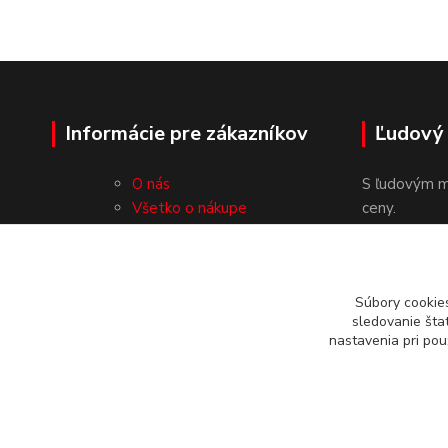
Informácie pre zákazníkov
Ľudový
O nás
S ľudovým m
Všetko o nákupe
ceny.
Obchodné podmienky
Ochrana osobných údajov
Kontakty
Súbory cookie
sledovanie šta
nastavenia pri pou