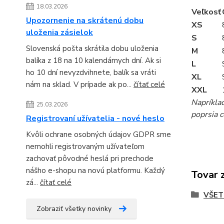
18.03.2026
Veľkosť
Upozornenie na skrátenú dobu
XS
uloženia zásielok
S
Slovenská pošta skrátila dobu uloženia
M
balíka z 18 na 10 kalendárnych dní. Ak si
L
ho 10 dní nevyzdvihnete, balík sa vráti
XL
nám na sklad. V prípade ak po...
čítať celé
XXL
Napríkla
25.03.2026
poprsia c
Registrovaní užívatelia - nové heslo
Kvôli ochrane osobných údajov GDPR sme
nemohli registrovaným užívateľom
zachovať pôvodné heslá pri prechode
nášho e-shopu na novú platformu. Každý
Tovar 
zá...
čítať celé
VŠET
Zobraziť všetky novinky