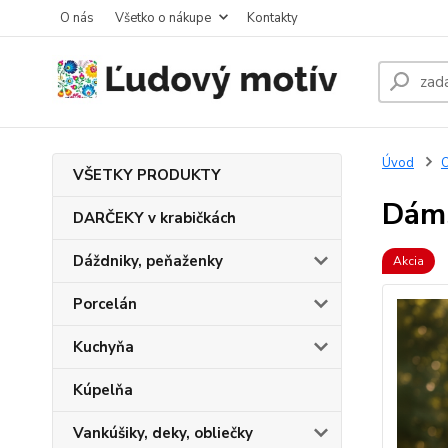
O nás
Všetko o nákupe
Kontakty
Úvod
O
VŠETKY PRODUKTY
Dáms
DARČEKY v krabičkách
Dáždniky, peňaženky
Akcia
Porcelán
Kuchyňa
Kúpelňa
Vankúšiky, deky, obliečky