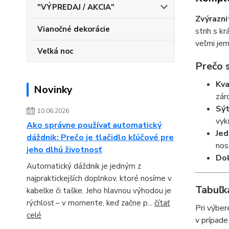
"VÝPREDAJ / AKCIA"
Zvýrazni
Vianočné dekorácie
strih s k
veľmi jem
Veľká noc
Prečo s
Kva
Novinky
zár
Sýt
10.06.2026
vyk
Ako správne používať automatický
Jed
dáždnik: Prečo je tlačidlo kľúčové pre
nos
jeho dlhú životnosť
Dok
Automatický dáždnik je jedným z
najpraktickejších doplnkov, ktoré nosíme v
Tabuľka
kabelke či taške. Jeho hlavnou výhodou je
rýchlosť – v momente, keď začne p...
čítať
Pri výber
celé
v prípade