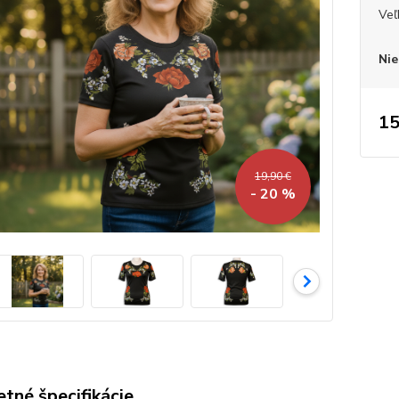
Veľ
Nie
15
19,90 €
- 20 %
tné špecifikácie