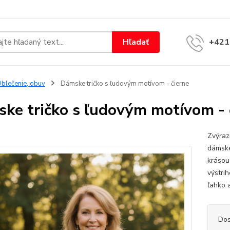
Hľadať
+421
blečenie, obuv
Dámske tričko s ľudovým motívom - čierne
ke tričko s ľudovým motívom - 
Zvýraz
dámske
krásou
výstri
ľahko a
Dos