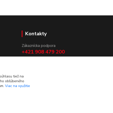
Kontakty
Zákaznícka podpora
+421 908 479 200
info@ludovymotiv.sk
úhlasu tiež na
ášho obľúbeného
iám.
Viac na využitie