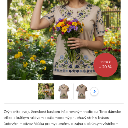
19,90 €
- 20 %
Zvýraznite svoju ženskosť kúskom inšpirovaným tradíciou. Toto dámske
tričko s krátkym rukávom spája moderný priliehavý strih s krásou
ľudových motívov. Vďaka premyslenému dizajnu s okrúhlym výstrihom