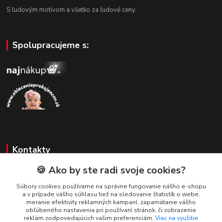
S ľudovým motívom a všetko za ľudové ceny.
Spolupracujeme s:
Kontakty
🍪 Ako by ste radi svoje cookies?
Zákaznícka podpora
+421 908 479 200
Súbory cookies používame na správne fungovanie nášho e-shopu
a v prípade vášho súhlasu tiež na sledovanie štatistík o webe,
info@ludovymotiv.sk
meranie efektivity reklamných kampaní, zapamätanie vášho
obľúbeného nastavenia pri používaní stránok, či zobrazenie
reklám zodpovedajúcich vašim preferenciám.
Viac na využitie