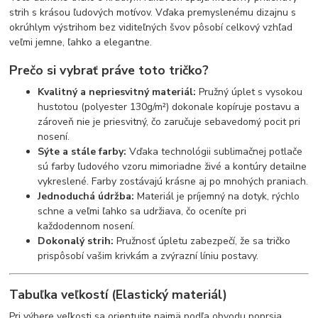
strih s krásou ľudových motívov. Vďaka premyslenému dizajnu s
okrúhlym výstrihom bez viditeľných švov pôsobí celkový vzhľad
veľmi jemne, ľahko a elegantne.
Prečo si vybrať práve toto tričko?
Kvalitný a nepriesvitný materiál:
Pružný úplet s vysokou
hustotou (polyester 130g/m²) dokonale kopíruje postavu a
zároveň nie je priesvitný, čo zaručuje sebavedomý pocit pri
nosení.
Sýte a stále farby:
Vďaka technológii sublimačnej potlače
sú farby ľudového vzoru mimoriadne živé a kontúry detailne
vykreslené. Farby zostávajú krásne aj po mnohých praniach.
Jednoduchá údržba:
Materiál je príjemný na dotyk, rýchlo
schne a veľmi ľahko sa udržiava, čo oceníte pri
každodennom nosení.
Dokonalý strih:
Pružnosť úpletu zabezpečí, že sa tričko
prispôsobí vašim krivkám a zvýrazní líniu postavy.
Tabuľka veľkostí (Elastický materiál)
Pri výbere veľkosti sa orientujte najmä podľa obvodu poprsia