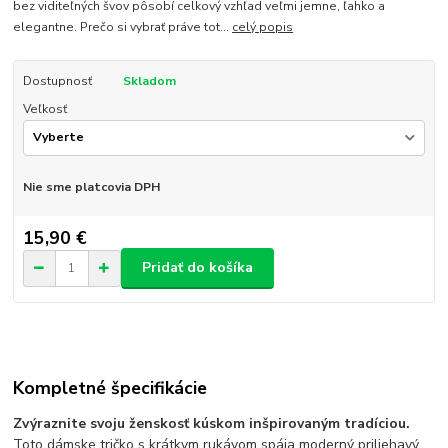
bez viditeľných švov pôsobí celkový vzhľad veľmi jemne, ľahko a
elegantne. Prečo si vybrať práve tot...
celý popis
Dostupnosť
Skladom
Veľkosť
Nie sme platcovia DPH
15,90 €
Pridať do košíka
Kompletné špecifikácie
Zvýraznite svoju ženskosť kúskom inšpirovaným tradíciou.
Toto dámske tričko s krátkym rukávom spája moderný priliehavý