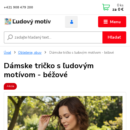
0
ks
+421 908 479 200
za
0 €
Menu
Hľadať
Úvod
Oblečenie, obuv
Dámske tričko s ľudovým motívom - béžové
Dámske tričko s ľudovým
motívom - béžové
Akcia