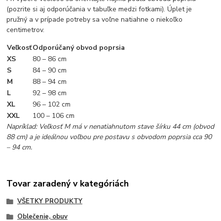
(pozrite si aj odporúčania v tabuľke medzi fotkami). Úplet je
pružný a v prípade potreby sa voľne natiahne o niekoľko
centimetrov.
Veľkosť
Odporúčaný obvod poprsia
XS
80 – 86 cm
S
84 – 90 cm
M
88 – 94 cm
L
92 – 98 cm
XL
96 – 102 cm
XXL
100 – 106 cm
Napríklad: Veľkosť M má v nenatiahnutom stave šírku 44 cm (obvod
88 cm) a je ideálnou voľbou pre postavu s obvodom poprsia cca 90
– 94 cm.
Tovar zaradený v kategóriách
VŠETKY PRODUKTY
Oblečenie, obuv