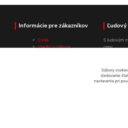
Informácie pre zákazníkov
Ľudový
O nás
S ľudovým m
Všetko o nákupe
ceny.
Obchodné podmienky
Ochrana osobných údajov
Kontakty
Súbory cookie
sledovanie šta
nastavenia pri pou
© 2019-2026 www.ludovymotiv.sk Všetky práva vyhradené. In
vodou 1388/12, 064 01 Stará Ľubovňa, info@ludovymotiv.sk