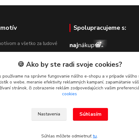
 motív
Spolupracujeme s:
otívom a všetko za ľudové
🍪 Ako by ste radi svoje cookies?
s používame na správne fungovanie nášho e-shopu a v prípade vášho s
tistík o webe, meranie efektivity reklamných kampaní, zapamätanie v
žívaní stránok, či zobrazenie reklám zodpovedajúcich vašim preferenc
cookies
Súhlasím
Nastavenia
g. Dominika Dvorščáková, Za
Súhlas môžete odmietnuť
tu
.