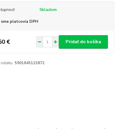
tupnosť
Skladom
 sme platcovia DPH
50 €
Pridať do košíka
roduktu:
5901845115872