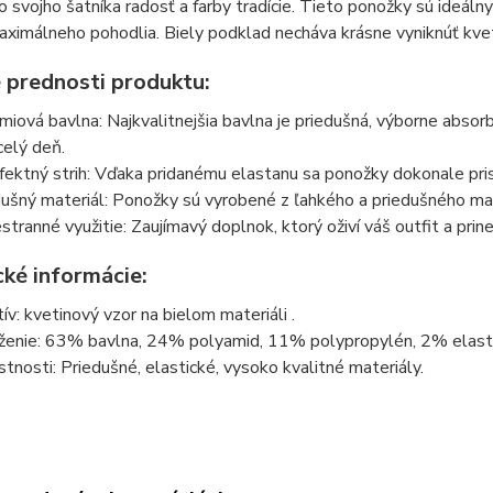
 svojho šatníka radosť a farby tradície. Tieto ponožky sú ideál
aximálneho pohodlia. Biely podklad necháva krásne vyniknúť kvet
 prednosti produktu:
miová bavlna: Najkvalitnejšia bavlna je priedušná, výborne absorb
celý deň.
fektný strih: Vďaka pridanému elastanu sa ponožky dokonale prisp
ušný materiál: Ponožky sú vyrobené z ľahkého a priedušného mate
stranné využitie: Zaujímavý doplnok, ktorý oživí váš outfit a prine
cké informácie:
ív: kvetinový vzor na bielom materiáli .
ženie: 63% bavlna, 24% polyamid, 11% polypropylén, 2% elast
stnosti: Priedušné, elastické, vysoko kvalitné materiály.