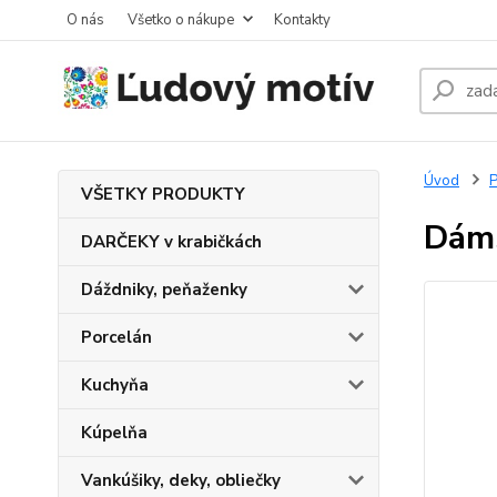
O nás
Všetko o nákupe
Kontakty
Úvod
VŠETKY PRODUKTY
Dáms
DARČEKY v krabičkách
Dáždniky, peňaženky
Porcelán
Kuchyňa
Kúpelňa
Vankúšiky, deky, obliečky