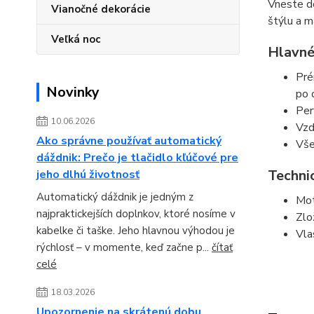
Vneste do
Vianočné dekorácie
štýlu a m
Veľká noc
Hlavné
Pré
Novinky
po 
Per
10.06.2026
Vzd
Ako správne používať automatický
Vše
dáždnik: Prečo je tlačidlo kľúčové pre
Techni
jeho dlhú životnosť
Automatický dáždnik je jedným z
Mot
najpraktickejších doplnkov, ktoré nosíme v
Zlo
kabelke či taške. Jeho hlavnou výhodou je
Vla
rýchlosť – v momente, keď začne p...
čítať
celé
18.03.2026
Upozornenie na skrátenú dobu