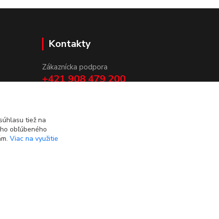
Kontakty
Zákaznícka podpora
+421 908 479 200
info@ludovymotiv.sk
úhlasu tiež na
ášho obľúbeného
iám.
Viac na využitie
Vytvorené na
Eshop-rychlo.sk