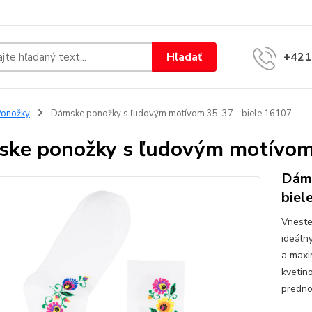
Hľadať
+421
Ponožky
Dámske ponožky s ľudovým motívom 35-37 - biele 16107
ke ponožky s ľudovým motívom 
Dáms
biel
Vneste
ideáln
a maxi
kvetin
predno