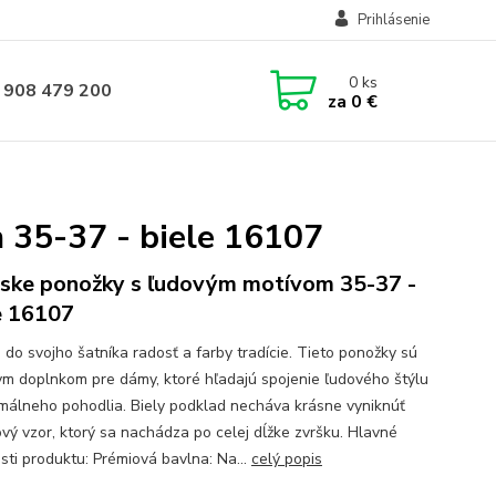
Prihlásenie
0
ks
 908 479 200
za
0 €
35-37 - biele 16107
ke ponožky s ľudovým motívom 35-37 -
e 16107
 do svojho šatníka radosť a farby tradície. Tieto ponožky sú
ym doplnkom pre dámy, ktoré hľadajú spojenie ľudového štýlu
málneho pohodlia. Biely podklad necháva krásne vyniknúť
ový vzor, ktorý sa nachádza po celej dĺžke zvršku. Hlavné
sti produktu: Prémiová bavlna: Na...
celý popis