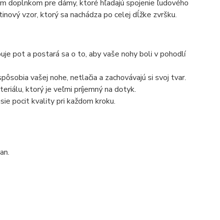
nym doplnkom pre dámy, ktoré hľadajú spojenie ľudového
inový vzor, ktorý sa nachádza po celej dĺžke zvršku.
uje pot a postará sa o to, aby vaše nohy boli v pohodlí
ôsobia vašej nohe, netlačia a zachovávajú si svoj tvar.
riálu, ktorý je veľmi príjemný na dotyk.
sie pocit kvality pri každom kroku.
an.