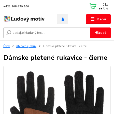
0
ks
+421 908 479 200
za
0 €
Menu
Hľadať
Úvod
Oblečenie, obuv
Dámske pletené rukavice - čierne
Dámske pletené rukavice - čierne