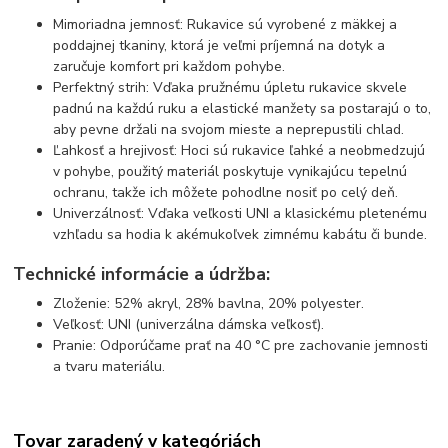
Mimoriadna jemnosť: Rukavice sú vyrobené z mäkkej a
poddajnej tkaniny, ktorá je veľmi príjemná na dotyk a
zaručuje komfort pri každom pohybe.
Perfektný strih: Vďaka pružnému úpletu rukavice skvele
padnú na každú ruku a elastické manžety sa postarajú o to,
aby pevne držali na svojom mieste a neprepustili chlad.
Ľahkosť a hrejivosť: Hoci sú rukavice ľahké a neobmedzujú
v pohybe, použitý materiál poskytuje vynikajúcu tepelnú
ochranu, takže ich môžete pohodlne nosiť po celý deň.
Univerzálnosť: Vďaka veľkosti UNI a klasickému pletenému
vzhľadu sa hodia k akémukoľvek zimnému kabátu či bunde.
Technické informácie a údržba:
Zloženie: 52% akryl, 28% bavlna, 20% polyester.
Veľkosť: UNI (univerzálna dámska veľkosť).
Pranie: Odporúčame prať na 40 °C pre zachovanie jemnosti
a tvaru materiálu.
Tovar zaradený v kategóriách