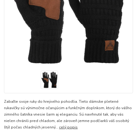
Zabaľte svoje ruky do hrejivého pohodlia. Tieto dámske pletené
rukavičky sú výnimočne očarujúcim a funkčným doplnkom, ktorý do vášho
zimného šatníka vnesie šarm aj eleganciu. Sú navrhnuté tak, aby vás
nielen chránili pred chladom, ale zároveň jemne podčiarkli váš osobitý
štýl počas chladných jesenný...
celý popis