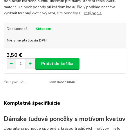
doplnkom každého outfitu, určeným pre dámy, ktoré si cenia kvalitu
materiálu a pocit pohody pri každom kroku. Biely podklad necháva
vyniknúť farebný kvetinový vzor, čím ponožky z...
celý popis
Dostupnosť
Skladom
Nie sme platcovia DPH
3,50 €
Pridať do košíka
Číslo produktu:
5901845116046
Kompletné špecifikácie
Dámske ľudové ponožky s motívom kvetov
Doprajte si pohodlie spojené s krásou tradičných motívov. Tieto