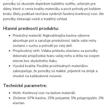
ponožky sú vkusným doplnkom každého outfitu, určeným pre
dámy, ktoré si cenia kvalitu materiálu a pocit pohody pri každom
kroku. Biely podklad necháva vyniknúť farebný kvetinový vzor, čím
ponožky získavajú svieži a tradičný vzhľad.
Hlavné prednosti produktu:
Priedušný materiál: Najkvalitnejšia bavlna výborne
absorbuje pot a zaručuje priedušnosť, takže vaše nohy
zostanú v suchu a pohodlí po celý deň.
Prispôsobivý strih: Vďaka prídavku elastanu sa ponožky
dokonale prispôsobia tvaru vašej nohy a držia na svojom
mieste bez zbytočného tlaku.
Vysoká kvalita: Použitie prvotriednych materiálov
zabezpečuje, že ponožky sú mäkké, príjemné na dotyk a
vhodné na každodenné nosenie.
Technické parametre:
Motív: Kvetinový vzor na bielom materiáli.
Zloženie: 67% bavlna, 25% polyamid, 5% polypropylén, 3%
elastan.