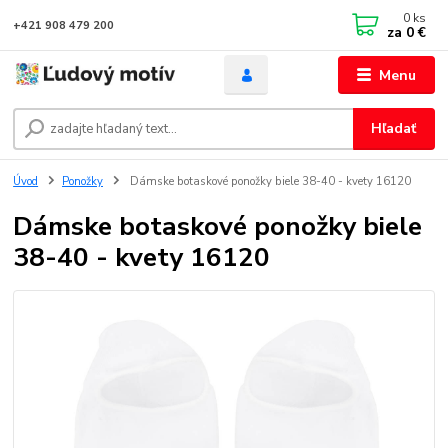
0
ks
+421 908 479 200
za
0 €
Menu
Hľadať
Úvod
Ponožky
Dámske botaskové ponožky biele 38-40 - kvety 16120
Dámske botaskové ponožky biele
38-40 - kvety 16120