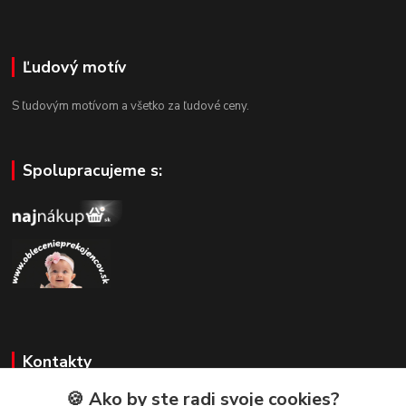
Ľudový motív
S ľudovým motívom a všetko za ľudové ceny.
Spolupracujeme s:
Kontakty
🍪 Ako by ste radi svoje cookies?
Zákaznícka podpora