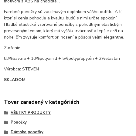
motívom s ABS na chodidle. .
Farebné ponožky sú zaujímavým doplnkom vášho outfitu. A tí,
ktorí si cenia pohodlie a kvalitu, budú s nimi určite spokojní.
Hladké elastické vzorované ponožky s pohodlným elastickým
preveseným lemom, ktorý má vyššiu trvácnosť a lepšie drží na
nohe, čím zvyšuje komfort pri nosení a pôsobí veľmi elegantne.
Zloženie:
83%bavlna + 10%polyamid + 5%polypropylén + 2%elastan
Výrobca: STEVEN
SKLADOM
Tovar zaradený v kategóriách
VŠETKY PRODUKTY
Ponožky
Dámske ponožky