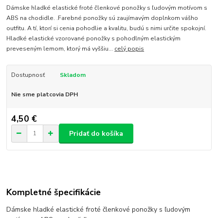
Dámske hladké elastické froté členkové ponožky s ľudovým motívom s
ABS na chodidle. .Farebné ponožky sú zaujímavým doplnkom vášho
outfitu. A tí, ktorí si cenia pohodlie a kvalitu, budú s nimi určite spokojní.
Hladké elastické vzorované ponožky s pohodlným elastickým
preveseným lemom, ktorý má vyššiu...
celý popis
Dostupnosť
Skladom
Nie sme platcovia DPH
4,50 €
Pridať do košíka
Kompletné špecifikácie
Dámske hladké elastické froté členkové ponožky s ľudovým