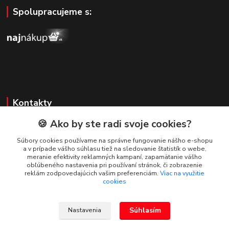
Spolupracujeme s:
Kontakty
🍪 Ako by ste radi svoje cookies?
Zákaznícka podpora
+421 908 479 200
Súbory cookies používame na správne fungovanie nášho e-shopu
a v prípade vášho súhlasu tiež na sledovanie štatistík o webe,
info@ludovymotiv.sk
meranie efektivity reklamných kampaní, zapamätanie vášho
obľúbeného nastavenia pri používaní stránok, či zobrazenie
reklám zodpovedajúcich vašim preferenciám.
Viac na využitie
cookies
Súhlasím
Nastavenia
© 2019-2026 www.ludovymotiv.sk Všetky práva vyhradené. Ing. Dominika