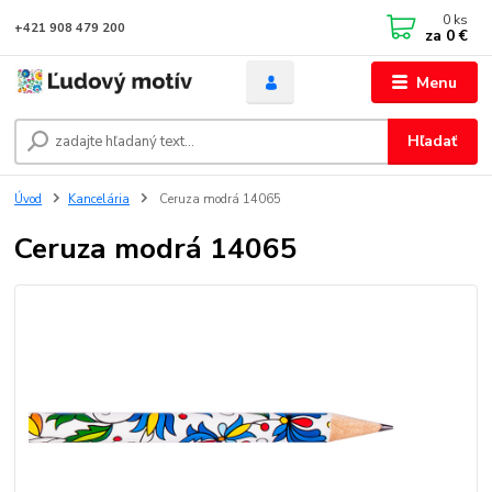
0
ks
+421 908 479 200
za
0 €
Menu
Hľadať
Úvod
Kancelária
Ceruza modrá 14065
Ceruza modrá 14065