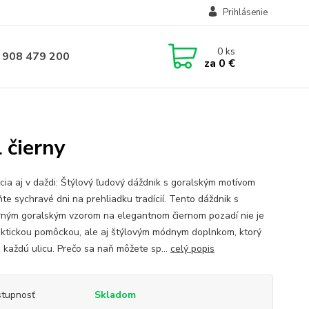
Prihlásenie
0
ks
 908 479 200
za
0 €
 čierny
cia aj v daždi: Štýlový ľudový dáždnik s goralským motívom
te sychravé dni na prehliadku tradícií. Tento dáždnik s
ným goralským vzorom na elegantnom čiernom pozadí nie je
aktickou pomôckou, ale aj štýlovým módnym doplnkom, ktorý
i každú ulicu. Prečo sa naň môžete sp...
celý popis
tupnosť
Skladom