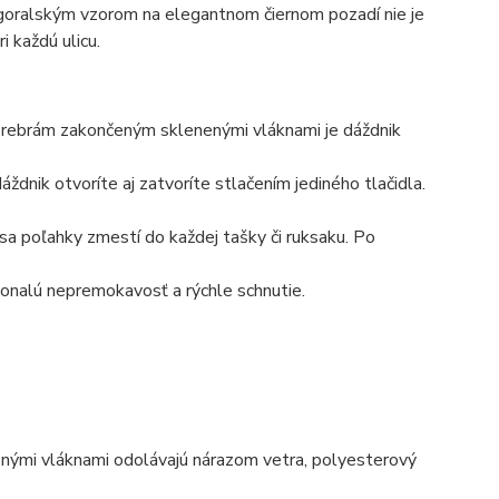
 goralským vzorom na elegantnom čiernom pozadí nie je
 každú ulicu.
 rebrám zakončeným sklenenými vláknami je dáždnik
dnik otvoríte aj zatvoríte stlačením jediného tlačidla.
a poľahky zmestí do každej tašky či ruksaku. Po
konalú nepremokavosť a rýchle schnutie.
enými vláknami odolávajú nárazom vetra, polyesterový