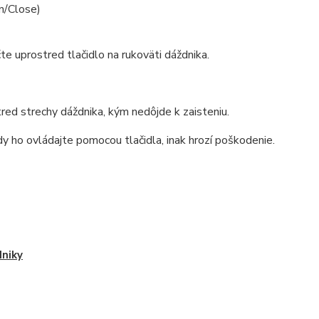
n/Close)
te uprostred tlačidlo na rukoväti dáždnika.
tred strechy dáždnika, kým nedôjde k zaisteniu.
y ho ovládajte pomocou tlačidla, inak hrozí poškodenie.
niky