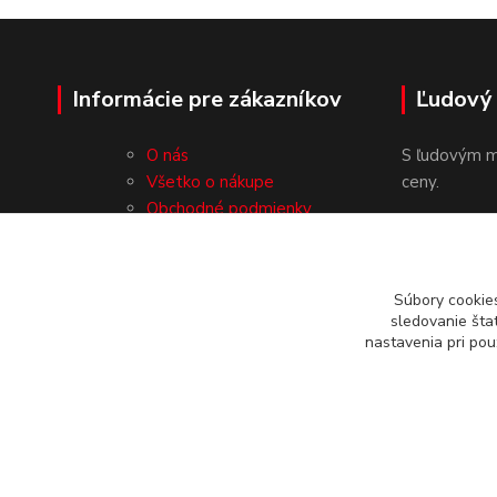
Informácie pre zákazníkov
Ľudový
O nás
S ľudovým m
Všetko o nákupe
ceny.
Obchodné podmienky
Ochrana osobných údajov
Kontakty
Súbory cookie
sledovanie šta
nastavenia pri pou
© 2019-2026 www.ludovymotiv.sk Všetky práva vyhradené. In
vodou 1388/12, 064 01 Stará Ľubovňa, info@ludovymotiv.sk