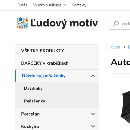
O nás
Všetko o nákupe
Kontakty
Úvod
D
VŠETKY PRODUKTY
Auto
DARČEKY v krabičkách
Dáždniky, peňaženky
Dáždniky
Peňaženky
Porcelán
Kuchyňa