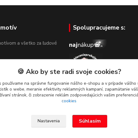
 motív
Spolupracujeme s:
otívom a všetko za ľudové
🍪 Ako by ste radi svoje cookies?
s používame na správne fungovanie nášho e-shopu a v prípade vášho s
tistík o webe, meranie efektivity reklamných kampaní, zapamätanie v
žívaní stránok, či zobrazenie reklám zodpovedajúcich vašim preferenc
cookies
Súhlasím
Nastavenia
g. Dominika Dvorščáková, Za