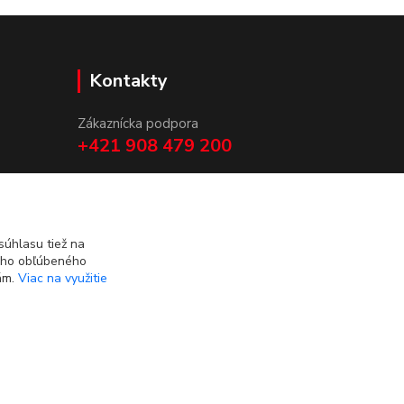
Kontakty
Zákaznícka podpora
+421 908 479 200
info@ludovymotiv.sk
úhlasu tiež na
ášho obľúbeného
iám.
Viac na využitie
Vytvorené na
Eshop-rychlo.sk