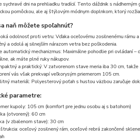
sychravé dni na prehliadku tradícií. Tento dáždnik s nádherným
ickou pomôckou, ale aj štýlovým módnym doplnkom, ktorý rozžiari
sa naň môžete spoľahnúť?
oká odolnosť proti vetru: Vďaka oceľovému zosilnenému rámu a
žný a odolá aj silnejším nárazom vetra bez poškodenia.
e automatický mechanizmus: Maximálne pohodlie pri ovládaní – dáž
álne, ak máte plné ruky nákupov.
paktný a praktický: V zatvorenom stave meria iba 30 cm, takže s
orení vás však prekvapí veľkorysým priemerom 105 cm.
litný materiál: Polyesterový poťah s hustou väzbou zaručuje do
cké parametre:
emer kupoly: 105 cm (komfort pre jednu osobu aj s batohom)
ka (otvorený): 60 cm
ka (v zbalenom stave): 30 cm
štrukcia: oceľový zosilnený rám, oceľové rebrá zakončené sklen
ah