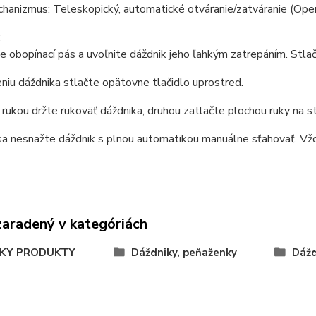
hanizmus: Teleskopický, automatické otváranie/zatváranie (Ope
:
te obopínací pás a uvoľnite dáždnik jeho ľahkým zatrepáním. Stlač
eniu dáždnika stlačte opätovne tlačidlo uprostred.
 rukou držte rukoväť dáždnika, druhou zatlačte plochou ruky na s
sa nesnažte dáždnik s plnou automatikou manuálne sťahovať. Vžd
zaradený v kategóriách
KY PRODUKTY
Dáždniky, peňaženky
Dážd