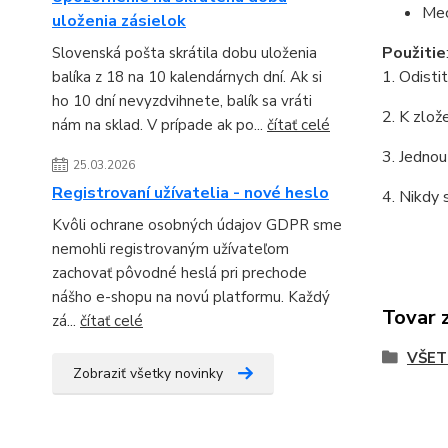
Mec
uloženia zásielok
Použitie
Slovenská pošta skrátila dobu uloženia
1. Odisti
balíka z 18 na 10 kalendárnych dní. Ak si
ho 10 dní nevyzdvihnete, balík sa vráti
2. K zlož
nám na sklad. V prípade ak po...
čítať celé
3. Jednou
25.03.2026
Registrovaní užívatelia - nové heslo
4. Nikdy 
Kvôli ochrane osobných údajov GDPR sme
nemohli registrovaným užívateľom
zachovať pôvodné heslá pri prechode
nášho e-shopu na novú platformu. Každý
Tovar 
zá...
čítať celé
VŠET
Zobraziť všetky novinky