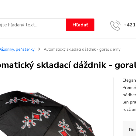
Hľadať
+421
áždniky, peňaženky
Automatický skladací dáždnik - goral čierny
matický skladací dáždnik - goral
Elegan
Premeň
nádher
len pr
rozžiar
Dos