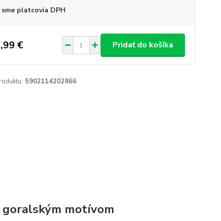
 sme platcovia DPH
,99 €
Pridať do košíka
roduktu:
5902114202866
 s goralským motívom