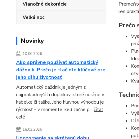
Premeňte 
Vianočné dekorácie
len prakt
Veľká noc
Prečo 
Vys
Novinky
pru
Pln
10.06.2026
Ide
Ako správne používať automatický
Kom
dáždnik: Prečo je tlačidlo kľúčové pre
otv
jeho dlhú životnosť
Kva
Automatický dáždnik je jedným z
Techni
najpraktickejších doplnkov, ktoré nosíme v
kabelke či taške. Jeho hlavnou výhodou je
Pri
rýchlosť – v momente, keď začne p...
čítať
Výš
celé
Dĺž
Kon
18.03.2026
poť
Upozornenie na skrátenú dobu