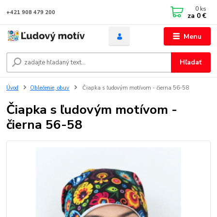
0
ks
+421 908 479 200
za
0 €
Menu
Hľadať
Úvod
Oblečenie, obuv
Čiapka s ľudovým motívom - čierna 56-58
Čiapka s ľudovým motívom -
čierna 56-58