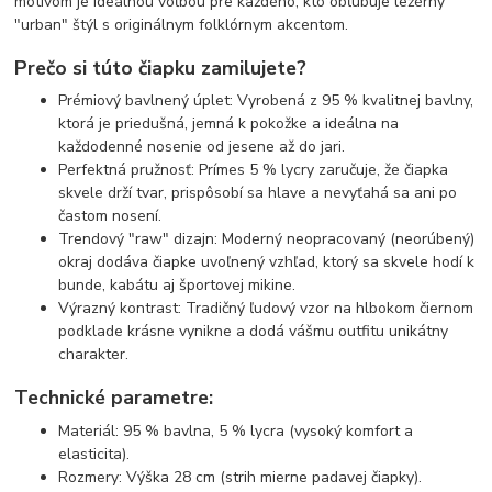
motívom je ideálnou voľbou pre každého, kto obľubuje ležérny
"urban" štýl s originálnym folklórnym akcentom.
Prečo si túto čiapku zamilujete?
Prémiový bavlnený úplet: Vyrobená z 95 % kvalitnej bavlny,
ktorá je priedušná, jemná k pokožke a ideálna na
každodenné nosenie od jesene až do jari.
Perfektná pružnosť: Prímes 5 % lycry zaručuje, že čiapka
skvele drží tvar, prispôsobí sa hlave a nevyťahá sa ani po
častom nosení.
Trendový "raw" dizajn: Moderný neopracovaný (neorúbený)
okraj dodáva čiapke uvoľnený vzhľad, ktorý sa skvele hodí k
bunde, kabátu aj športovej mikine.
Výrazný kontrast: Tradičný ľudový vzor na hlbokom čiernom
podklade krásne vynikne a dodá vášmu outfitu unikátny
charakter.
Technické parametre:
Materiál: 95 % bavlna, 5 % lycra (vysoký komfort a
elasticita).
Rozmery: Výška 28 cm (strih mierne padavej čiapky).