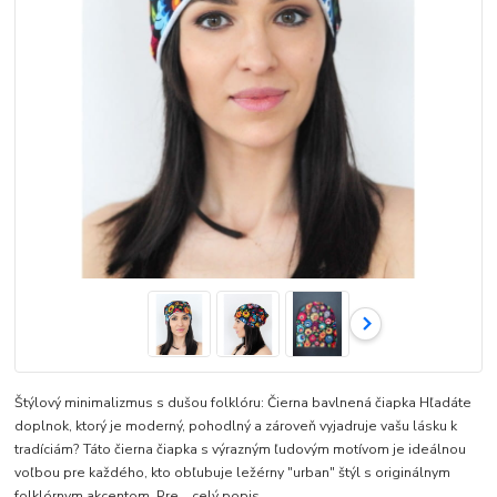
Štýlový minimalizmus s dušou folklóru: Čierna bavlnená čiapka Hľadáte
doplnok, ktorý je moderný, pohodlný a zároveň vyjadruje vašu lásku k
tradíciám? Táto čierna čiapka s výrazným ľudovým motívom je ideálnou
voľbou pre každého, kto obľubuje ležérny "urban" štýl s originálnym
folklórnym akcentom. Pre...
celý popis